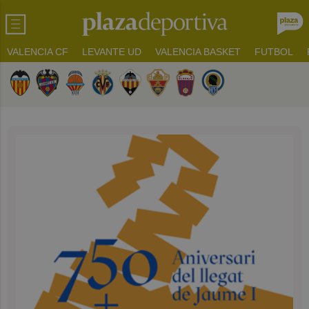
VALENCIA CF
LEVANTE UD
VALENCIA BASKET
FUTBOL