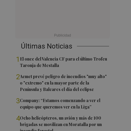
Últimas Noticias
1
El once del Valencia CF para el último Trofeu
Taronja de Mestalla
2
Aemet prevé peligro de incendios "muy alto"
o "extremo" en la mayor parte de la
Península y Baleares el día del eclipse
3
Company: “Estamos comenzando a ver el
equipo que queremos ver en la Liga”
4
Ocho helicópteros, un avión y más de 100
brigadas se movilizan en Moratalla por un
incendio forestal