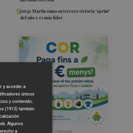
5
Jorge Martín suma su tercera victoria 'sprint'
del año y es más líder
r y acceder a
tificadores únicos
cios y contenido,
os (1913)
también
calización
 web. Algunos
derecho a