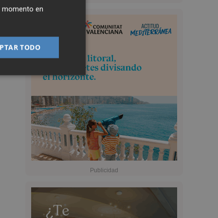
ier momento en
PTAR TODO