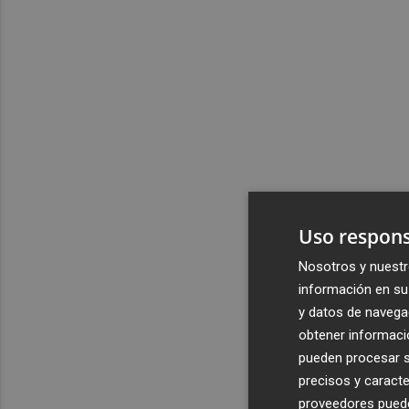
Uso respons
Nosotros y nuestr
información en su 
y datos de navega
obtener informació
pueden procesar su
precisos y caracte
proveedores pueden