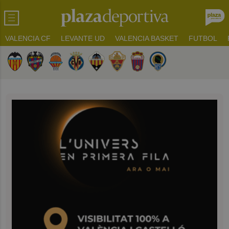
VALENCIA CF
LEVANTE UD
VALENCIA BASKET
FUTBOL