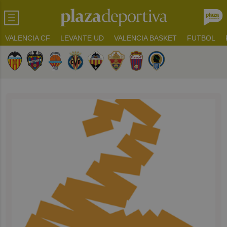
VALENCIA CF
LEVANTE UD
VALENCIA BASKET
FUTBOL