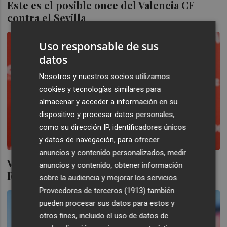
Este es el posible once del Valencia CF
contra el Sevilla
Uso responsable de sus
datos
Nosotros y nuestros socios utilizamos
cookies y tecnologías similares para
almacenar y acceder a información en su
dispositivo y procesar datos personales,
como su dirección IP, identificadores únicos
y datos de navegación, para ofrecer
anuncios y contenido personalizados, medir
Víctor Orta: "El Valencia no ha querido a
anuncios y contenido, obtener información
Rafa Mir
sobre la audiencia y mejorar los servicios.
Proveedores de terceros (1913)
también
pueden procesar sus datos para estos y
otros fines, incluido el uso de datos de