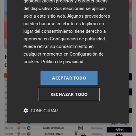
geolocalización precisos y características
del dispositivo. Sus elecciones se aplican
solo a este sitio web. Algunos proveedores
pueden basarse en el interés legítimo en
lugar del consentimiento; tiene derecho a
oponerse en
Configuración de publicidad
.
Puede retirar su consentimiento en
cualquier momento en
Configuración de
El Valencia negocia con el Sevilla la cesión
cookies
.
Política de privacidad
de Rafa Mir
ACEPTAR TODO
RECHAZAR TODO
CONFIGURAR