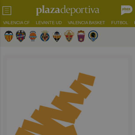
VALENCIA CF
LEVANTE UD
VALENCIA BASKET
FUTBOL