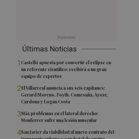
Últimas Noticias
1
Castelló apuesta por convertir el eclipse en
un referente científico: recibirá a un gran
equipo de expertos
2
El Villarreal anuncia a sus seis capitanes:
Gerard Moreno, Foyth, Comesaña, Ayoze,
Cardona y Logan Costa
3
Más problemas en el lateral derecho:
Monferrer sufre una lesión muscular
4
San Javier da viabilidad al nuevo contrato del
transporte urbano y a un hotel de cuatro