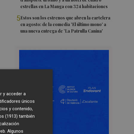
estrellas en La Manga con 324 habitaciones
5
Estos son los estrenos que abren la cartelera
en agosto: de la comedia 'El último mono' a
una nueva entrega de 'La Patrulla Canina'
r y acceder a
tificadores únicos
cios y contenido,
os (1913)
también
calización
 web. Algunos