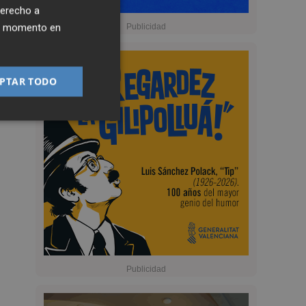
derecho a
ier momento en
PTAR TODO