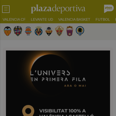
VALENCIA CF
LEVANTE UD
VALENCIA BASKET
FUTBOL