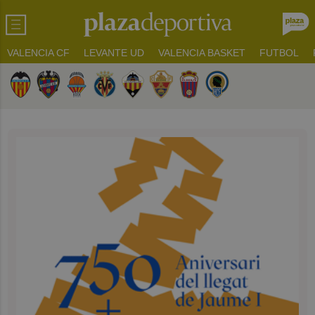
VALENCIA CF
LEVANTE UD
VALENCIA BASKET
FUTBOL