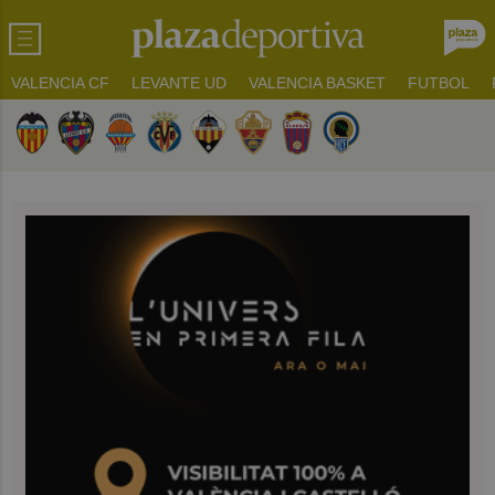
VALENCIA CF
LEVANTE UD
VALENCIA BASKET
FUTBOL