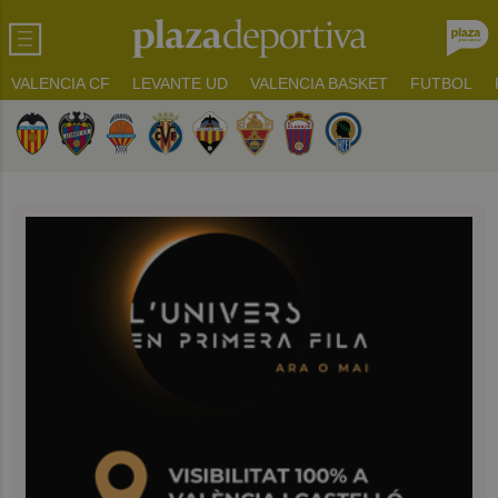
VALENCIA CF
LEVANTE UD
VALENCIA BASKET
FUTBOL