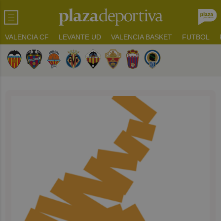
VALENCIA CF
LEVANTE UD
VALENCIA BASKET
FUTBOL