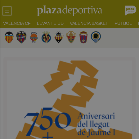
VALENCIA CF
LEVANTE UD
VALENCIA BASKET
FUTBOL