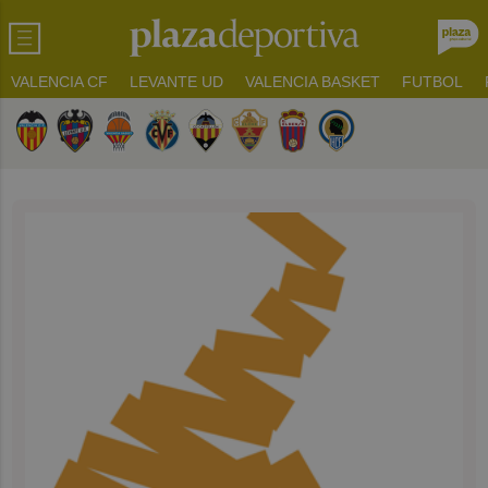
VALENCIA CF
LEVANTE UD
VALENCIA BASKET
FUTBOL