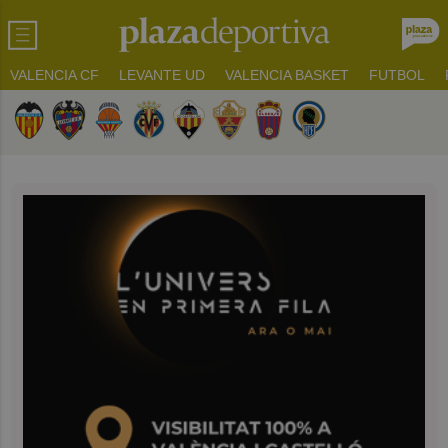
VALENCIA CF
LEVANTE UD
VALENCIA BASKET
FUTBOL