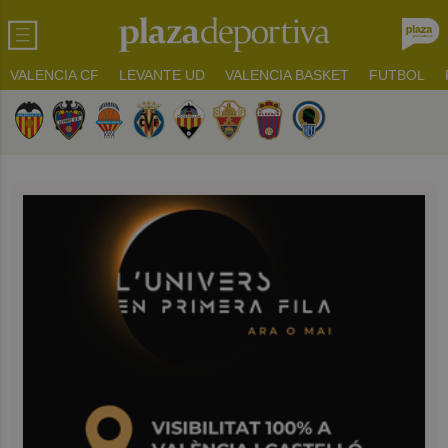
VALENCIA CF
LEVANTE UD
VALENCIA BASKET
FUTBOL