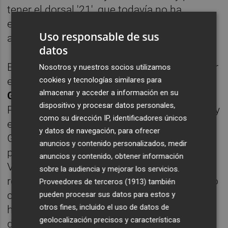
tener el dorsal '21', que todavía no ha
estrenado en competición oficial ya que
Uso responsable de sus
acumula más de un mes sin jugar.
datos
En la jornada 5 en Vallecas, Gattuso optó por
Nosotros y nuestros socios utilizamos
cookies y tecnologías similares para
entregar los galones al capitán:
José Luis
almacenar y acceder a información en su
Gayà.
Una vez cumplida su decisión, el de
dispositivo y procesar datos personales,
Pedreguer entró directo al once en Vallecas y
como su dirección IP, identificadores únicos
en Mestalla contra el Celta. Sin embargo,
y datos de navegación, para ofrecer
Gayà no ha terminado ninguno de los dos
anuncios y contenido personalizados, medir
partidos y el recambio no ha sido Jesús
anuncios y contenido, obtener información
Vázquez. Toni Lato le ha adelantado en la
sobre la audiencia y mejorar los servicios.
rotación y actualmente es el lateral izquierdo
Proveedores de terceros (1913)
también
con menos minutos del primer equipo. Lato
pueden procesar sus datos para estos y
otros fines, incluido el uso de datos de
ha jugado 227, Gayà 148 y Vázquez un total
geolocalización precisos y características
de 136 minutos.