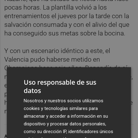
pocas horas. La plantilla volvió a los
entrenamientos el jueves por la tarde con la
salvación consumada y con el alivio del que
ha conseguido sus metas sobre la bocina.
Y con un escenario idéntico a este, el
Valencia pudo haberse metido en
Champions hace seis años. Dependía de sí
mismo y necesitaba ganar en un campo que,
Uso responsable de sus
en aquel momento, se creía sin objetivos. Y
datos
perdió. Recordamos el tembleque de una
Nosotros y nuestros socios utilizamos
historia negra para seguir paso a paso lo que
cookies y tecnologías similares para
no se debe repetir hoy.
almacenar y acceder a información en su
dispositivo y procesar datos personales,
como su dirección IP, identificadores únicos
ARCHIVADO EN
PODCAST