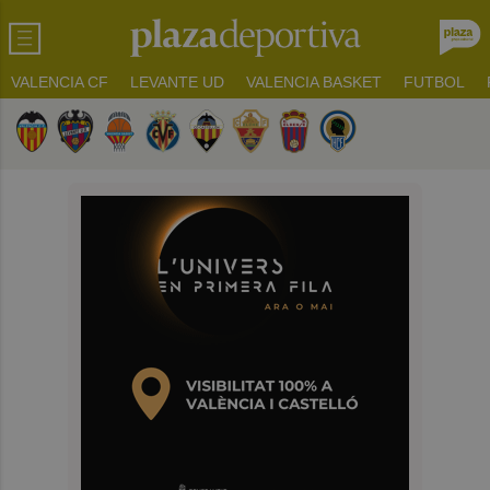
VALENCIA CF
LEVANTE UD
VALENCIA BASKET
FUTBOL