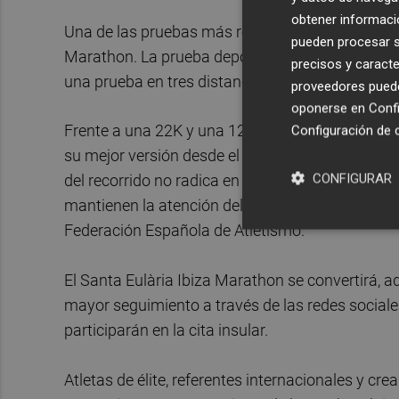
obtener informació
Una de las pruebas más relevantes del calendario
pueden procesar su
Marathon. La prueba deportiva disputa su sexta e
precisos y caracte
una prueba en tres distancias perfecta para arr
proveedores pueden
oponerse en
Confi
Frente a una 22K y una 12K rápidas, el maratón c
Configuración de 
su mejor versión desde el inicio, en el Puerto de 
CONFIGURAR
del recorrido no radica en el desnivel acumulado
mantienen la atención del atleta durante los 42
Federación Española de Atletismo.
El Santa Eulària Ibiza Marathon se convertirá, a
mayor seguimiento a través de las redes sociales
participarán en la cita insular.
Atletas de élite, referentes internacionales y c