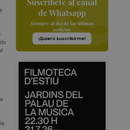
Suscríbete al canal
e
de Whatsapp
Siempre al día de las últimas
noticias
s
¡Quiero suscribirme!
odo
al
 a
la