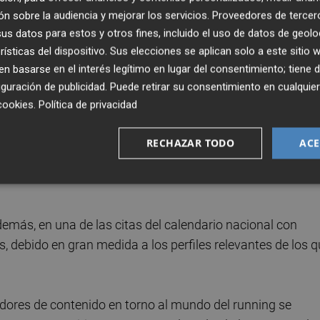
n sobre la audiencia y mejorar los servicios.
Proveedores de tercer
 runner nacional e internacional es el Santa Eulària Ibiza
s datos para estos y otros fines, incluido el uso de datos de geolo
dición en la pitiusa mayor el próximo 1 de abril. Se trata
rísticas del dispositivo. Sus elecciones se aplican solo a este sitio
ancar la temporada de running: maratón, 22K y 12K.
 basarse en el interés legítimo en lugar del consentimiento; tiene 
guración de publicidad
. Puede retirar su consentimiento en cualqu
uenta con un circuito exigente que requiere al corredor d
cookies
.
Política de privacidad
Ibiza, hasta la meta, en Santa Eulària des Riu. La exigencia
RECHAZAR TODO
ACE
, sino en las continuas ondulaciones del terreno que
.195 metros de un circuito homologado por la Real
demás, en una de las citas del calendario nacional con
, debido en gran medida a los perfiles relevantes de los 
readores de contenido en torno al mundo del running se