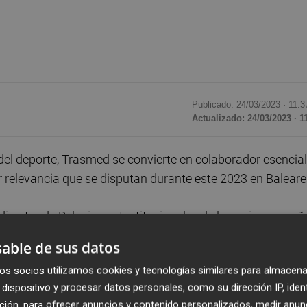
Publicado: 24/03/2023 ·
11:3
Actualizado: 24/03/2023 · 1
del deporte, Trasmed se convierte en colaborador esencial
 relevancia que se disputan durante este 2023 en Baleare
director de Relaciones Institucionales de la naviera españ
o desestacionalizador clave para las islas. “Nos encanta
able de sus datos
miten desestacionalizar el turismo, con visitantes que
os socios utilizamos cookies y tecnologías similares para almacena
 el marco en el que se celebran las pruebas”, ha asegurado
dispositivo y procesar datos personales, como su dirección IP, iden
ción, para ofrecer anuncios y contenido personalizados, medir anun