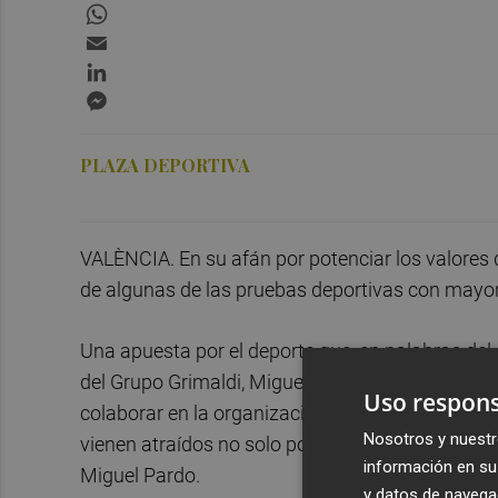
WhatsApp
Email
LinkedIn
Messenger
PLAZA DEPORTIVA
VALÈNCIA. En su afán por potenciar los valores 
de algunas de las pruebas deportivas con mayor
Una apuesta por el deporte que, en palabras del 
del Grupo Grimaldi, Miguel Pardo, es un element
Uso respons
colaborar en la organización de pruebas que per
Nosotros y nuestr
vienen atraídos no solo por el deporte, sino por
información en su 
Miguel Pardo.
y datos de navega