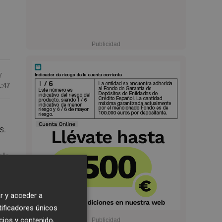
7
1:47
s.
ola
r y acceder a
tificadores únicos
cios y contenido,