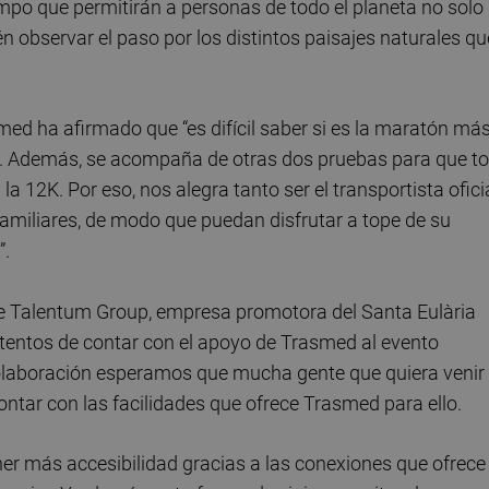
empo que permitirán a personas de todo el planeta no solo
n observar el paso por los distintos paisajes naturales qu
smed ha afirmado que “es difícil saber si es la maratón má
ce. Además, se acompaña de otras dos pruebas para que t
la 12K. Por eso, nos alegra tanto ser el transportista ofici
familiares, de modo que puedan disfrutar a tope de su
”.
de Talentum Group, empresa promotora del Santa Eulària
entos de contar con el apoyo de Trasmed al evento
colaboración esperamos que mucha gente que quiera venir
contar con las facilidades que ofrece Trasmed para ello.
ner más accesibilidad gracias a las conexiones que ofrece 