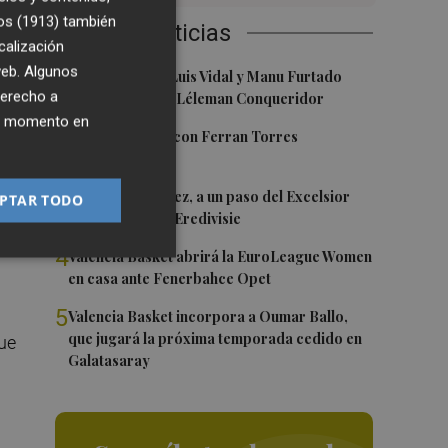
os (1913)
también
Últimas Noticias
calización
 de
 web. Algunos
1
Nacho Huerta, Luis Vidal y Manu Furtado
derecho a
renuevan con el Léleman Conqueridor
ier momento en
2
Foios se vuelca con Ferran Torres
ar
3
Mario Domínguez, a un paso del Excelsior
PTAR TODO
Róterdam de la Eredivisie
4
Valencia Basket abrirá la EuroLeague Women
en casa ante Fenerbahce Opet
5
Valencia Basket incorpora a Oumar Ballo,
que jugará la próxima temporada cedido en
que
Galatasaray