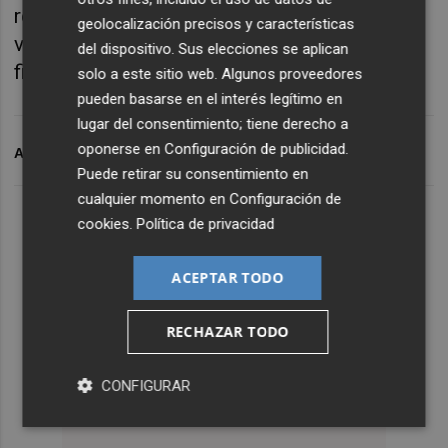
remontada que les permitió recortar
geolocalización precisos y características
veintisiete puntos pero que dejó el marcador
del dispositivo. Sus elecciones se aplican
final en 97-98.
solo a este sitio web. Algunos proveedores
pueden basarse en el interés legítimo en
lugar del consentimiento; tiene derecho a
oponerse en
Configuración de publicidad
.
ARCHIVADO EN
VALENCIA BASKET
LIGA ENDESA
Puede retirar su consentimiento en
cualquier momento en
Configuración de
cookies
.
Política de privacidad
ACEPTAR TODO
RECHAZAR TODO
CONFIGURAR