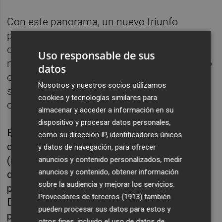
Con este panorama, un nuevo triunfo
permitiría al Valencia consolidar la opción
que tiene para adelantar al Manresa y al
Uso responsable de sus
mismo tiempo sacaría partido del encuentro
datos
entre el Joventut y el Lenovo Tenerife, que
Nosotros y nuestros socios utilizamos
sucede al equipo de Badalona en la
cookies y tecnologías similares para
clasificación.
almacenar y acceder a información en su
dispositivo y procesar datos personales,
En el encuentro que el Valencia y el Breogán
como su dirección IP, identificadores únicos
disputaron en la Fonteta, los locales
y datos de navegación, para ofrecer
(mermados por las lesiones), fueron
anuncios y contenido personalizados, medir
anuncios y contenido, obtener información
dominados durante los tres primeros cuartos
sobre la audiencia y mejorar los servicios.
por un rival liderado por un extraordinario
Proveedores de terceros (1913)
también
Dzanan Musa pero en el tramo final
pueden procesar sus datos para estos y
protagonizaron un salvaje intento de
otros fines, incluido el uso de datos de