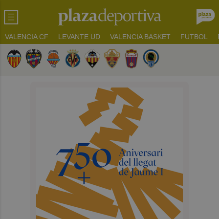
VALENCIA CF
LEVANTE UD
VALENCIA BASKET
FUTBOL