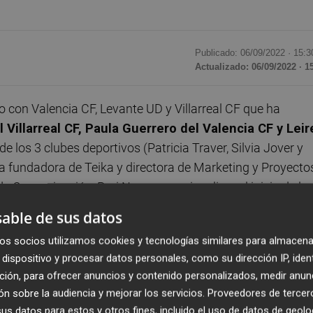
Publicado: 06/09/2022 ·
15:3
Actualizado: 06/09/2022 · 1
 con Valencia CF, Levante UD y Villarreal CF que ha
l Villarreal CF, Paula Guerrero del Valencia CF y Leir
de los 3 clubes deportivos (Patricia Traver, Silvia Jover y
a fundadora de Teika y directora de Marketing y Proyecto
de Comunicación, Puri Naya, para visualizar el inicio de la
on partidos de Villarreal el sábado y del Valencia CF y
able de sus datos
os socios utilizamos cookies y tecnologías similares para almacena
dispositivo y procesar datos personales, como su dirección IP, iden
que contar con una empresa como Teika que cree tanto en 
ción, para ofrecer anuncios y contenido personalizados, medir anun
s tienen un refuerzo mayor a la hora de hacer realidad to
n sobre la audiencia y mejorar los servicios.
Proveedores de tercer
s datos para estos y otros fines, incluido el uso de datos de geolo