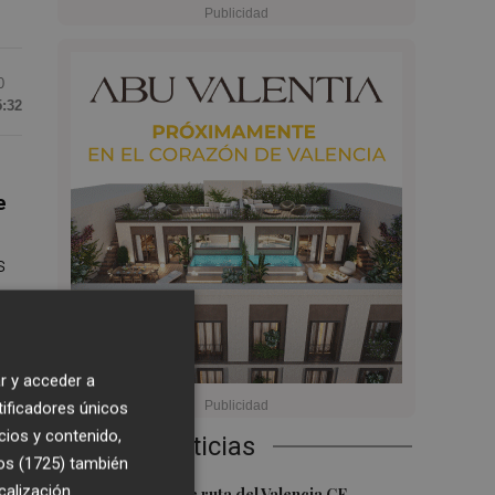
0
5:32
e
s
r y acceder a
tificadores únicos
el
cios y contenido,
Últimas Noticias
das
os (1725)
también
calización
La nueva hoja de ruta del Valencia CF