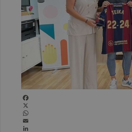
Facebook
X
WhatsApp
Email
LinkedIn