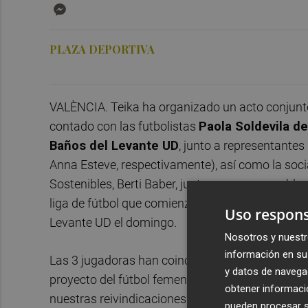
Messenger
PLAZA DEPORTIVA
VALÈNCIA. Teika ha organizado un acto conjunto
contado con las futbolistas
Paola Soldevila de
Baños del Levante UD
, junto a representantes 
Anna Esteve, respectivamente), así como la soci
Sostenibles, Berti Baber, junto a su responsable 
liga de fútbol que comienza este fin de semana c
Uso respons
Levante UD el domingo.
Nosotros y nuestr
información en su 
Las 3 jugadoras han coincidido en el hecho de 
y datos de navega
proyecto del fútbol femenino “es una suerte, pue
obtener informació
nuestras reivindicaciones”.
pueden procesar su