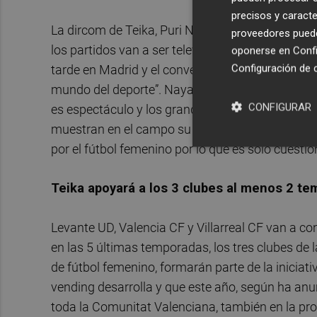
precisos y caracte
La dircom de Teika, Puri Naya, ha destacado el
proveedores pueden
los partidos van a ser televisados, la presentac
oponerse en
Confi
Configuración de 
tarde en Madrid y el convencimiento de que la i
mundo del deporte”. Naya ha añadido que todav
CONFIGURAR
es espectáculo y los grandes estadios se resisten
muestran en el campo su técnica, fuerza y talen
por el fútbol femenino por lo que es solo cuesti
Teika apoyará a los 3 clubes al menos 2 t
Levante UD, Valencia CF y Villarreal CF van a c
en las 5 últimas temporadas, los tres clubes de
de fútbol femenino, formarán parte de la inicia
vending desarrolla y que este año, según ha anu
toda la Comunitat Valenciana, también en la prov