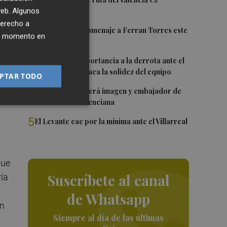
1
 web. Algunos
ue
derecho a
2
Foios rendirá homenaje a Ferran Torres este
ier momento en
viernes
3
Sotelo resta importancia a la derrota ante el
n
Villarreal y destaca la solidez del equipo
PTAR TODO
4
Ferran Torres será imagen y embajador de
n
la Comunitat Valenciana
5
El Levante cae por la mínima ante el Villarreal
que
Suscríbete al canal
ía
de Whatsapp
en
Siempre al día de las últimas