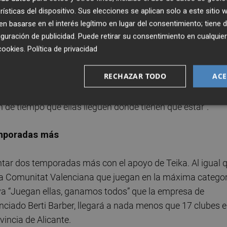
rísticas del dispositivo. Sus elecciones se aplican solo a este sitio
 momento en el que nos encontramos, “con el anuncio de q
 basarse en el interés legítimo en lugar del consentimiento; tiene 
ión de la liga profesional de fútbol femenino esta misma
guración de publicidad
. Puede retirar su consentimiento en cualqu
cookies
.
Política de privacidad
gualdad de oportunidades está cada día más cerca en el
ía queda mucho por conseguir, “porque el deporte tambié
RECHAZAR TODO
ACE
 a abrir sus puertas por el coste que supone, pero ellas
to, y cada vez son más las personas que vivimos la pasió
ón de tiempo que ellas lleguen donde tienen que estar”.
emporadas más
ontar dos temporadas más con el apoyo de Teika. Al igual 
 la Comunitat Valenciana que juegan en la máxima categor
tiva “Juegan ellas, ganamos todos” que la empresa de
nciado Berti Barber, llegará a nada menos que 17 clubes 
incia de Alicante.