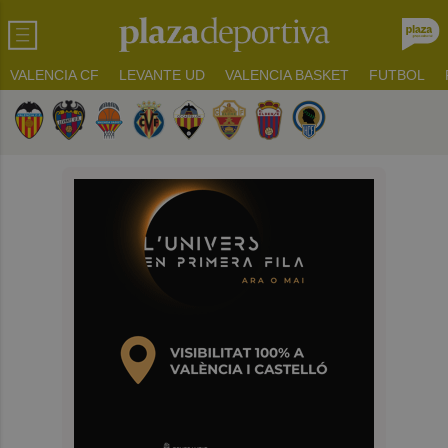
VALENCIA CF
LEVANTE UD
VALENCIA BASKET
FUTBOL