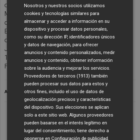
clase 470 para 2021: el Campeonato del
Nosotros y nuestros socios utilizamos
Mundo se celebrará en Vilamoura (Portugal)
cookies y tecnologías similares para
almacenar y acceder a información en su
del 5 al 13 de marzo; el Campeonato de
dispositivo y procesar datos personales,
Europa tendrá como sede Hyères (Francia)
como su dirección IP, identificadores únicos
del 30 de abril al 8 de mayo; el Mundial
y datos de navegación, para ofrecer
Júnior se disputará en San Remo (Italia) del
anuncios y contenido personalizados, medir
11 al 18 de julio y el Europeo Júnior en
anuncios y contenido, obtener información
Formia (Italia) del 24 al 31 de Julio.
sobre la audiencia y mejorar los servicios.
Proveedores de terceros (1913)
también
pueden procesar sus datos para estos y
otros fines, incluido el uso de datos de
ARCHIVADO EN
VELA OLÍMPICA
NÁUTICA
geolocalización precisos y características
del dispositivo. Sus elecciones se aplican
solo a este sitio web. Algunos proveedores
pueden basarse en el interés legítimo en
lugar del consentimiento; tiene derecho a
oponerse en
Configuración de publicidad
.