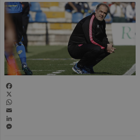
Facebook
X
WhatsApp
Email
LinkedIn
Messenger