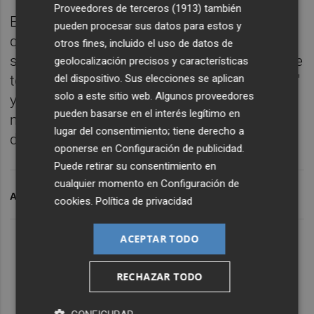
Proveedores de terceros (1913)
también
El serbio descartó que el equipo pueda
pueden procesar sus datos para estos y
quedar atenazado por el miedo al estar
otros fines, incluido el uso de datos de
situado en una posición tan delicada "porque
geolocalización precisos y características
tenemos futbolistas con mucha experiencia"
del dispositivo. Sus elecciones se aplican
solo a este sitio web. Algunos proveedores
y elogió su profesionalidad al desvelar lo
pueden basarse en el interés legítimo en
mucho que les afecta anímicamente cada
lugar del consentimiento; tiene derecho a
derrota.
oponerse en
Configuración de publicidad
.
Puede retirar su consentimiento en
cualquier momento en
Configuración de
ARCHIVADO EN
HERCULES CF
JOSIP VISNJIC
cookies
.
Política de privacidad
ACEPTAR TODO
RECHAZAR TODO