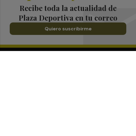
Recibe toda la actualidad de
Plaza Deportiva en tu correo
Quiero suscribirme
Suscríbete al Boletín
Todos los días a primera hora en tu email
¡Quiero suscribirme!
Síguenos en redes
Plaza Deportiva, desde cualquier medio