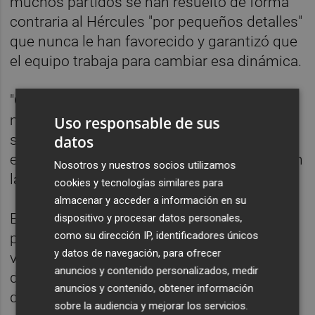
muchos partidos se han resuelto de forma
contraria al Hércules "por pequeños detalles"
que nunca le han favorecido y garantizó que
el equipo trabaja para cambiar esa dinámica.
"
Creo que la suerte hay que buscarla,
pero
me revienta que todo lo que trabajamos no
Uso responsable de sus
se vea en los resultados", explicó el
datos
entrenador, quien anunció varios cambios en
Nosotros y nuestros socios utilizamos
la alienación ante el Mestalla.
cookies y tecnologías similares para
almacenar y acceder a información en su
El técnico aseguró que él tampoco mira a la
dispositivo y procesar datos personales,
como su dirección IP, identificadores únicos
parte baja de la tabla, como han señalado
y datos de navegación, para ofrecer
varios de sus jugadores, y elogió la calidad
anuncios y contenido personalizados, medir
del filial del Valencia al señalar que se trata
anuncios y contenido, obtener información
de un rival "complicado y con talento".
sobre la audiencia y mejorar los servicios.