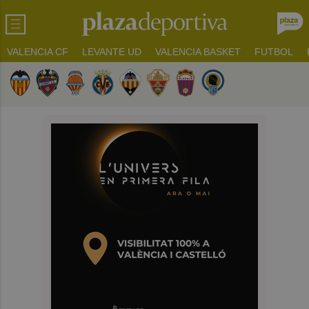
VALENCIA CF
LEVANTE UD
VALENCIA BASKET
FUTBOL