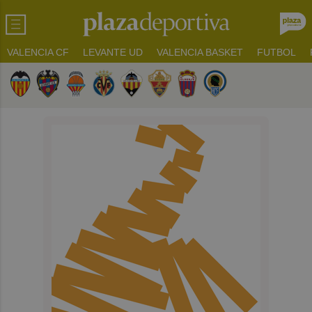
VALENCIA CF
LEVANTE UD
VALENCIA BASKET
FUTBOL