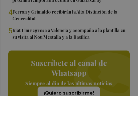
próxima temporada cedido en Galatasaray
4
Ferran y Grimaldo recibirán la Alta Distinción de la
Generalitat
5
Kiat Lim regresa a Valencia y acompaña a la plantilla en
su visita al Nou Mestalla y a la Basílica
Suscríbete al canal de
Whatsapp
Siempre al día de las últimas noticias
¡Quiero suscribirme!