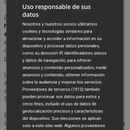
Gibraltar por otro asunto.
Uso responsable de sus
datos
Durante el juicio,
Soler ha negado que
Nosotros y nuestros socios utilizamos
hubiera planteado la posibilidad de realizar
cookies y tecnologías similares para
el secuestro
y Soriano ha afirmado que fue
almacenar y acceder a información en su
el propio Rachid Behdaoui quien le informó
dispositivo y procesar datos personales,
de que Soler le había propuesto
como su dirección IP, identificadores únicos
personalmente llevarlo adelante.
y datos de navegación, para ofrecer
anuncios y contenido personalizados, medir
La Policía Nacional había detenido el 9 de
anuncios y contenido, obtener información
abril de 2014 a Soler, que fue presidente del
sobre la audiencia y mejorar los servicios.
Proveedores de terceros (1913)
también
club entre 2004 y 2008, mientras que
pueden procesar sus datos para estos y
Soriano lo fue de 2008 a 2009.
otros fines, incluido el uso de datos de
geolocalización precisos y características
El mismo día de la detención, el juzgado de
del dispositivo. Sus elecciones se aplican
Instrucción número 12 de Valencia acordó la
solo a este sitio web. Algunos proveedores