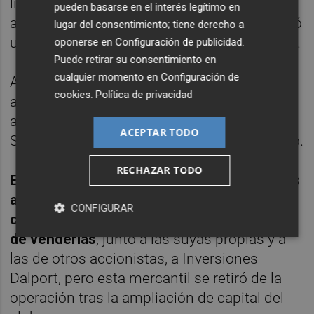
libertad provisional de Soler tras haber sido
pueden basarse en el interés legítimo en
acusado de "tentativa de secuestro" y ordenó
lugar del consentimiento; tiene derecho a
un alejamiento de quince metros de Soriano.
oponerse en
Configuración de publicidad
.
Puede retirar su consentimiento en
cualquier momento en
Configuración de
Ambos mantenían desde hacía algunos
cookies
.
Política de privacidad
años un contencioso por la venta de
acciones del club por parte de Soler a
ACEPTAR TODO
Soriano, que llegó hasta el Tribunal Supremo.
RECHAZAR TODO
En septiembre de 2008, Soriano compró las
acciones de Soler en el Valencia CF por
CONFIGURAR
cerca de 85 millones de euros con la idea
de venderlas
, junto a las suyas propias y a
las de otros accionistas, a Inversiones
Dalport, pero esta mercantil se retiró de la
operación tras la ampliación de capital del