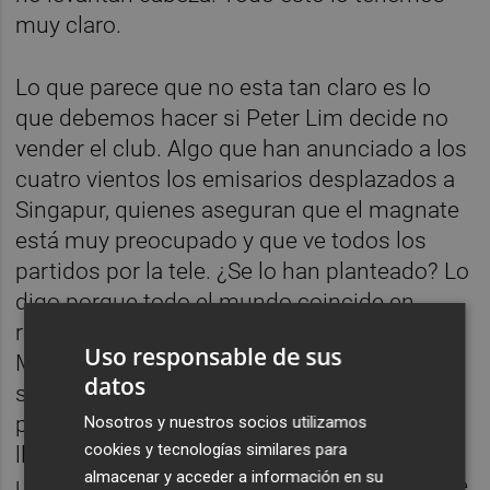
muy claro.
Lo que parece que no esta tan claro es lo
que debemos hacer si Peter Lim decide no
vender el club. Algo que han anunciado a los
cuatro vientos los emisarios desplazados a
Singapur, quienes aseguran que el magnate
está muy preocupado y que ve todos los
partidos por la tele. ¿Se lo han planteado? Lo
digo porque todo el mundo coincide en
responsabilizar a Lim de los males de
Uso responsable de sus
Mestalla y apuntan a su salida como única
datos
solución para salir de la crisis. Pero el tipo
parece que no se larga y que nadie tiene la
Nosotros y nuestros socios utilizamos
cookies y tecnologías similares para
llave para su salida. O si la tiene, no quiere
almacenar y acceder a información en su
usarla. Me da que todavía nadie sabe porqué