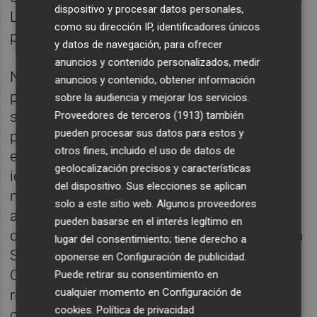
dispositivo y procesar datos personales,
Lim compró el Valencia. Y lo que es aún
como su dirección IP, identificadores únicos
peor: porqué motivo no quiere venderlo.
y datos de navegación, para ofrecer
anuncios y contenido personalizados, medir
Nadie sabe a ciencia cierta cuales son los
anuncios y contenido, obtener información
planes de Peter Lim para Mestalla. Nadie
sobre la audiencia y mejorar los servicios.
sabe si el propietario quiere mejorar la
Proveedores de terceros (1913)
también
pueden procesar sus datos para estos y
plantilla para no pasar apuros clasificatorios
otros fines, incluido el uso de datos de
el próximo curso o si, por el contrario, tiene
geolocalización precisos y características
idea de continuar con su política de
del dispositivo. Sus elecciones se aplican
mínimos. Es decir, no hacer nada. Si se baja
solo a este sitio web. Algunos proveedores
a Segunda división... ¿Qué más da? No creo
pueden basarse en el interés legítimo en
que lo sepan ni los integrantes de ese viaje a
lugar del consentimiento; tiene derecho a
Singapur: Layhoon, Javier Solís y Corona.
oponerse en
Configuración de publicidad
.
Quizás Lim quiera recuperar parte de su
Puede retirar su consentimiento en
cualquier momento en
Configuración de
reputación perdida. O no abandonar la
cookies
.
Política de privacidad
ciudad como gran perdedor por una simple