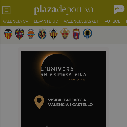
VALENCIA CF
LEVANTE UD
VALENCIA BASKET
FUTBOL