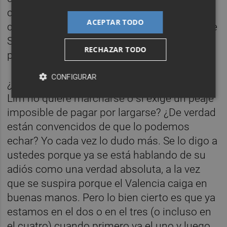
cuestión de prestigio. O si realmente
ACEPTAR TODO
continúa implicado en el Valencia como dice
Solís... ¿Alguna vez lo ha estado? Todo son
RECHAZAR TODO
preguntas sin respuestas.
CONFIGURAR
¿Alguien se ha planteado que sucederá si
Lim no quiere marcharse o si exige un peaje
imposible de pagar por largarse? ¿De verdad
están convencidos de que lo podemos
echar? Yo cada vez lo dudo más. Se lo digo a
ustedes porque ya se está hablando de su
adiós como una verdad absoluta, a la vez
que se suspira porque el Valencia caiga en
buenas manos. Pero lo bien cierto es que ya
estamos en el dos o en el tres (o incluso en
el cuatro) cuando primero va el uno y luego