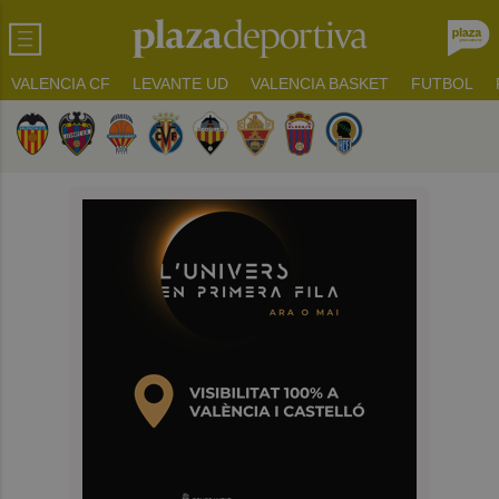
VALENCIA CF
LEVANTE UD
VALENCIA BASKET
FUTBOL