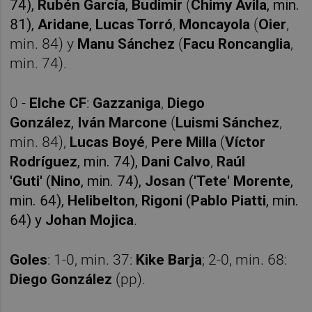
74),
Rubén García
,
Budimir
(
Chimy Ávila
, min.
81),
Aridane
,
Lucas Torró
,
Moncayola
(
Oier
,
min. 84) y
Manu Sánchez
(
Facu Roncanglia
,
min. 74).
0 -
Elche CF
:
Gazzanig
a
,
Diego
González
,
Iván Marcone
(
Luismi Sánchez
,
min. 84),
Lucas Boyé
,
Pere Milla
(
Víctor
Rodríguez
, min. 74),
Dani Calvo
,
Raúl
'Guti'
(
Nino
, min. 74),
Josan
(
'Tete' Morente
,
min. 64),
Helibelton
,
Rigoni
(
Pablo Piatti
, min.
64) y
Johan Mojica
.
Goles
: 1-0, min. 37:
Kike Barja
; 2-0, min. 68:
Diego González
(pp).