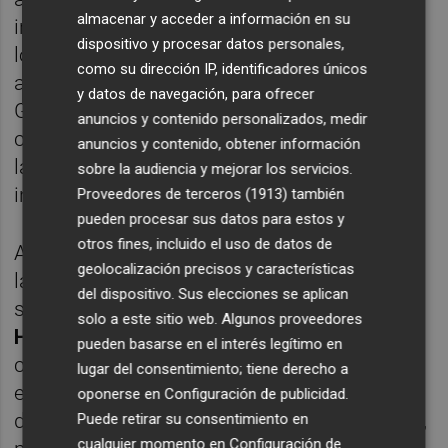
almacenar y acceder a información en su
insistencia, en el minuto 37 el Osasuna
dispositivo y procesar datos personales,
lograba romper el empate, con una buena
como su dirección IP, identificadores únicos
acción en la banda izquierda de Rubén
y datos de navegación, para ofrecer
García con
Manu Sánchez
y que Kike Barja
anuncios y contenido personalizados, medir
cerraba alojando el esférico en el interior de
anuncios y contenido, obtener información
la meta del Elche, con un disparo con el
sobre la audiencia y mejorar los servicios.
interior de su pie izquierdo.
Proveedores de terceros (1913)
también
pueden procesar sus datos para estos y
otros fines, incluido el uso de datos de
Aunque a continuación, con un disparo al
geolocalización precisos y características
lateral de la red de Boyé y una falta casi
del dispositivo. Sus elecciones se aplican
sobre la línea frontal del área de
Sergio
solo a este sitio web. Algunos proveedores
Herrera
(cometida sobre Pere Milla por el
pueden basarse en el interés legítimo en
campellero
Nacho Vidal
y en la que Rigoni
lugar del consentimiento; tiene derecho a
enviaba el balón directamente a las manos
oponerse en
Configuración de publicidad
.
del portero rojillo), el Elche pareció espabilar,
Puede retirar su consentimiento en
cualquier momento en
Configuración de