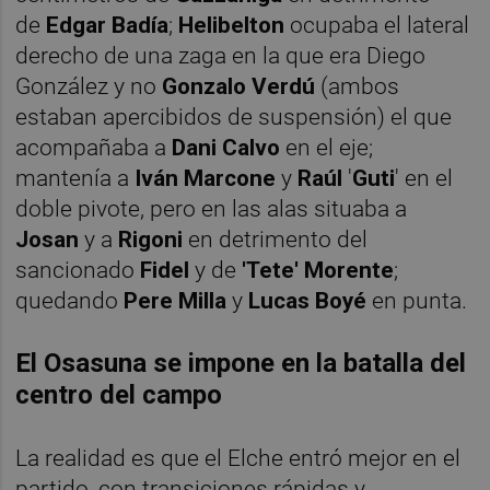
de
Edgar Badía
;
Helibelton
ocupaba el lateral
derecho de una zaga en la que era Diego
González y no
Gonzalo Verdú
(ambos
estaban apercibidos de suspensión) el que
acompañaba a
Dani Calvo
en el eje;
mantenía a
Iván Marcone
y
Raúl
'
Guti
' en el
doble pivote, pero en las alas situaba a
Josan
y a
Rigoni
en detrimento del
sancionado
Fidel
y de
'Tete' Morente
;
quedando
Pere Milla
y
Lucas Boyé
en punta.
El Osasuna se impone en la batalla del
centro del campo
La realidad es que el Elche entró mejor en el
partido, con transiciones rápidas y