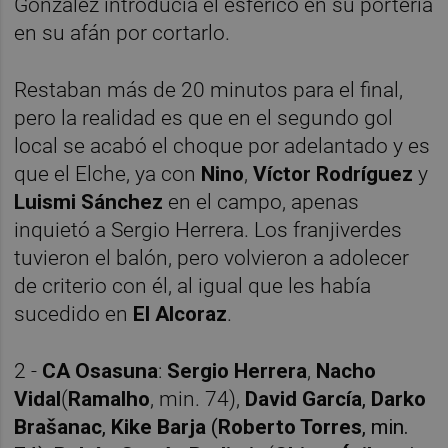
González introducía el esférico en su portería
en su afán por cortarlo.
Restaban más de 20 minutos para el final,
pero la realidad es que en el segundo gol
local se acabó el choque por adelantado y es
que el Elche, ya con
Nino
,
Víctor Rodríguez
y
Luismi Sánchez
en el campo, apenas
inquietó a Sergio Herrera. Los franjiverdes
tuvieron el balón, pero volvieron a adolecer
de criterio con él, al igual que les había
sucedido en
El Alcoraz
.
2 -
CA Osasuna
:
Sergio Herrera
,
Nacho
Vidal
(
Ramalho
, min. 74),
David García
,
Darko
Brašanac
,
Kike Barja
(
Roberto Torres
, min.