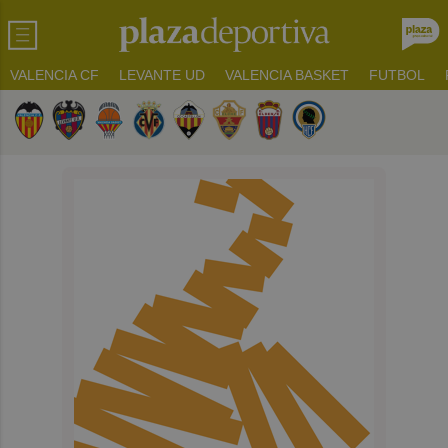
VALENCIA CF
LEVANTE UD
VALENCIA BASKET
FUTBOL