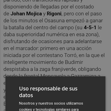
disponiendo de llegadas por el costado
de
Johan Mojica
y
Rigoni
, pero con el paso
de los minutos el Osasuna empezó a ganar
la batalla del centro del campo (su
4-5-1
le
daba superioridad numérica en esa zona),
disfrutando de ocasiones para adelantarse
en el marcador: primero en una acción
iniciada por el contestano Torró, en la que el
inteligente movimiento de Budimir
despistaba a la zaga franjiverde, obligando
desde la frontal Moncayola a Gazzamiga a
emplearse a fondo para evitar el tanto rojillo
Uso responsable de sus
y después, a la salida de un saque de
datos
esquina botado en corto, cuando era Kike
Barja el que ponía en apuros al meta
Nosotros y nuestros socios utilizamos
cookies y tecnologías similares para
argentino del Elche. Fruto de esa mayor