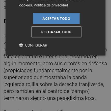
pero no logró evitar ya la derrota parcial al
cookies
.
Política de privacidad
descanso.
ACEPTAR TODO
De mal en peor
RECHAZAR TODO
Como era de esperar, tras el paso por
vestuarios el Elche trató de rehacerse, sacar
CONFIGURAR
a relucir amor propio y ganas de borrar cierta
falta de actitud e intensidad mostrada en
algún momento, pero sus errores en defensa
(propiciados fundamentalmente por la
superioridad que mostraba la banda
izquierda rojilla sobre la derecha franjiverde,
pero también en el centro del campo)
terminaron siendo una pesadísima losa.