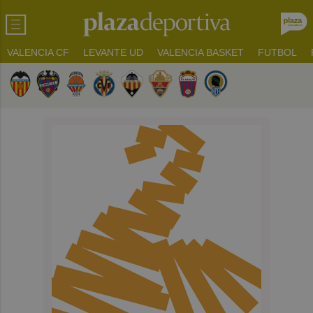
VALENCIA CF
LEVANTE UD
VALENCIA BASKET
FUTBOL