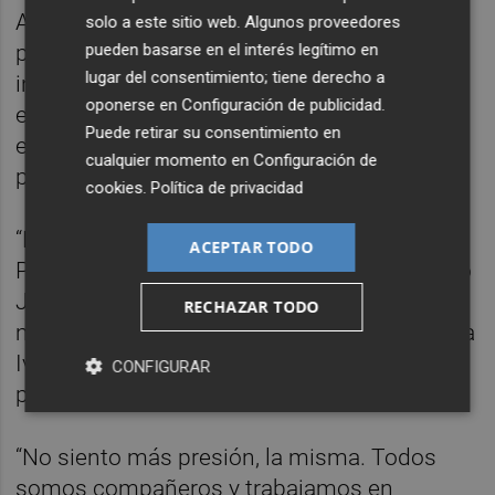
A nivel personal Josan, titular en los últimos
solo a este sitio web. Algunos proveedores
pueden basarse en el interés legítimo en
partidos, dijo encontrarse bien con
lugar del consentimiento; tiene derecho a
independencia de la banda en la que lo sitúe
oponerse en
Configuración de publicidad
.
el entrenador y elogió el rendimiento que
Puede retirar su consentimiento en
está ofreciendo el canterano Óscar Gil en su
cualquier momento en
Configuración de
primer año como profesional.
cookies
.
Política de privacidad
“Es un gladiador y está muy seguro atrás.
ACEPTAR TODO
Para desbordarlo hay que sudar sangre”, dijo
Josan, quien negó estar especialmente
RECHAZAR TODO
motivado por haber relegado a la suplencia a
Iván Sánchez, el mejor jugador del Elche el
CONFIGURAR
pasado curso.
“No siento más presión, la misma. Todos
somos compañeros y trabajamos en