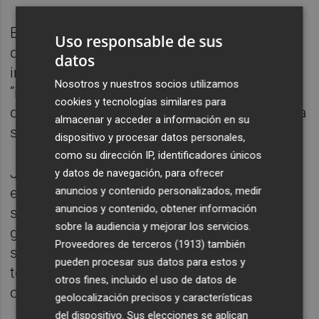
El jugador de Crevillente entendió la ilusión
Uso responsable de sus
que se vive en el entorno del Elche, pero
datos
insistió en que el mensaje del vestuario es
Nosotros y nuestros socios utilizamos
“intentar ganar todos los partidos y a partir
cookies y tecnologías similares para
de ahí el tiempo nos dirá dónde nos vamos a
almacenar y acceder a información en su
situar”.
dispositivo y procesar datos personales,
como su dirección IP, identificadores únicos
Josan se mostró confiado en que el
y datos de navegación, para ofrecer
anuncios y contenido personalizados, medir
entrenador, José Rojo "Pacheta", encontrará
anuncios y contenido, obtener información
soluciones para configurar un equipo de
sobre la audiencia y mejorar los servicios.
garantías a pesar de las bajas que sufre,
Proveedores de terceros (1913)
también
sobre todo en la medular, y recordó que el
pueden procesar sus datos para estos y
técnico ya utilizó a jugadores de forma
otros fines, incluido el uso de datos de
ocasional en esa posición con éxito.
geolocalización precisos y características
del dispositivo. Sus elecciones se aplican