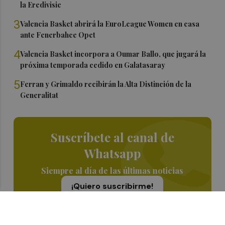
la Eredivisie
3
Valencia Basket abrirá la EuroLeague Women en casa
ante Fenerbahce Opet
4
Valencia Basket incorpora a Oumar Ballo, que jugará la
próxima temporada cedido en Galatasaray
5
Ferran y Grimaldo recibirán la Alta Distinción de la
Generalitat
Suscríbete al canal de
Whatsapp
Siempre al día de las últimas noticias
¡Quiero suscribirme!