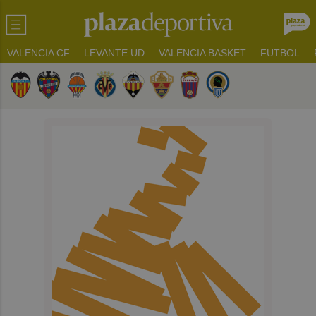
VALENCIA CF
LEVANTE UD
VALENCIA BASKET
FUTBOL