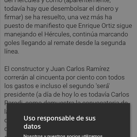
todavía hay que desembolsar el dinero y
firmar) se ha resuelto, una vez más ha
puesto de manifiesto que Enrique Ortiz sigue
manejando el Hércules, continúa marcando
goles llegando al remate desde la segunda
línea.
El constructor y Juan Carlos Ramírez
correrán al cincuenta por ciento con todos
los gastos e incluso el segundo 'será'
presidente (a día de hoy lo es todavía Carlos
Parodi, como demuestra la convocatoria de
la junta del 21-D) y ocupará un lugar
Uso responsable de sus
destacado en el palco, pero la realidad es
datos
que se ha terminado haciendo lo que Ortiz
Nosotros y nuestros socios utilizamos