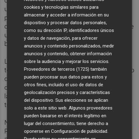
deseaba. Por cierto, con la colaboración de
cookies y tecnologías similares para
un Javier Portillo que contactó
almacenar y acceder a información en su
personalmente con Manuel Illueca para
dispositivo y procesar datos personales,
dejarle clara la disposición a desembolsar de
como su dirección IP, identificadores únicos
una vez las sumas que se exigían por el
y datos de navegación, para ofrecer
banco del Consell.
anuncios y contenido personalizados, medir
anuncios y contenido, obtener información
Las amenazas de Ramírez de judicializar
sobre la audiencia y mejorar los servicios.
todo el asunto forman ya parte del contenido
Proveedores de terceros (1725)
también
pueden procesar sus datos para estos y
del baúl de los recuerdos, junto a las de
otros fines, incluido el uso de datos de
dimisión, las de liquidación de la sociedad y
geolocalización precisos y características
las acusaciones a la Agencia Tributaria de
del dispositivo. Sus elecciones se aplican
trato desigual.
solo a este sitio web. Algunos proveedores
pueden basarse en el interés legítimo en
No obstante, no subestimemos el poder de
lugar del consentimiento; tiene derecho a
Ramírez en el Hércules porque la crisis del
oponerse en
Configuración de publicidad
.