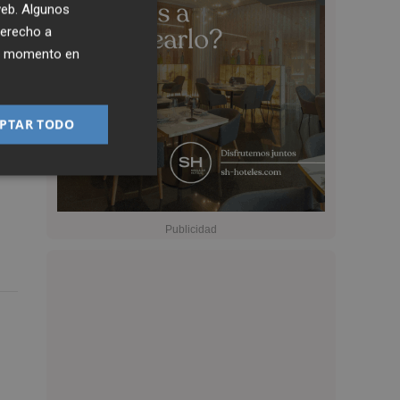
 web. Algunos
derecho a
ier momento en
PTAR TODO