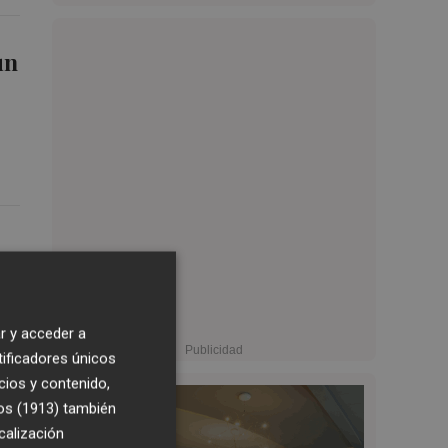
un
r y acceder a
tificadores únicos
cios y contenido,
os (1913)
también
calización