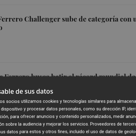
 Ferrero Challenger sube de categoría con 
o
 Ferrero busca batir el récord mundial de
nsecutivos
able de sus datos
os socios utilizamos cookies y tecnologías similares para almacena
dispositivo y procesar datos personales, como su dirección IP, iden
ción, para ofrecer anuncios y contenido personalizados, medir anun
n sobre la audiencia y mejorar los servicios.
Proveedores de tercer
s datos para estos y otros fines, incluido el uso de datos de geolo
uando llegué el Alcoyano estaba a un paso