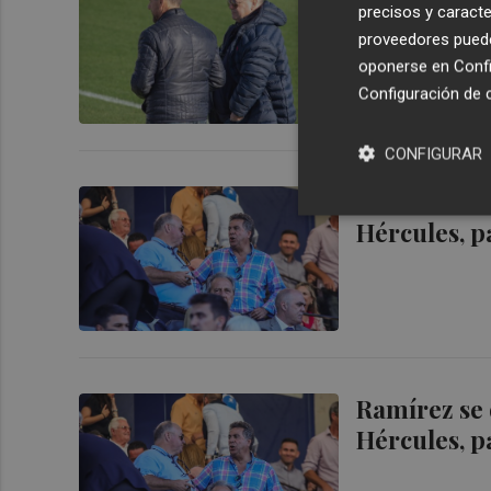
precisos y caracte
de la disolu
proveedores pueden
oponerse en
Confi
Configuración de 
CONFIGURAR
Ramírez se 
Hércules, p
Ramírez se 
Hércules, p