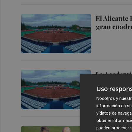
El Alicante
gran cuadr
La Academia
partidos co
Uso respons
Nosotros y nuestr
información en su 
y datos de navega
obtener informació
pueden procesar su
Ramírez: "C