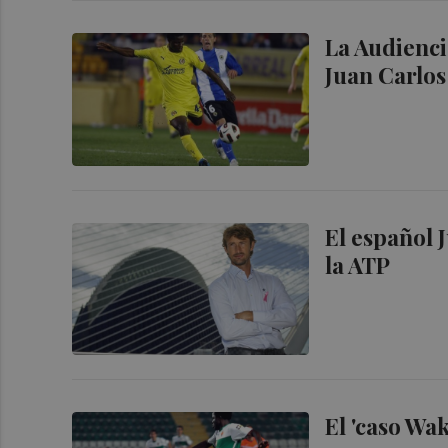
La Audienci
Juan Carlos
El español 
la ATP
El 'caso Wak