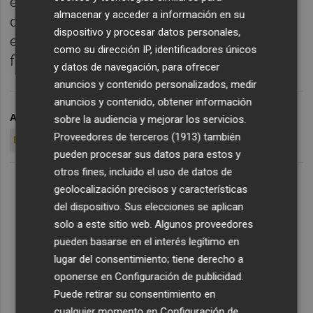
enero de 2011, cuando el futbolista fue
almacenar y acceder a información en su
despedido disciplinariamente por el Elche,
dispositivo y procesar datos personales,
encontrando acomodo a continuación en el
como su dirección IP, identificadores únicos
filial del club amarillo.
y datos de navegación, para ofrecer
anuncios y contenido personalizados, medir
anuncios y contenido, obtener información
ARCHIVADO EN
JUAN CARLOS
JOSÉ SEPULCRE
sobre la audiencia y mejorar los servicios.
Proveedores de terceros (1913)
también
ELCHE CF
VILLAR
WAKASO
pueden procesar sus datos para estos y
otros fines, incluido el uso de datos de
geolocalización precisos y características
del dispositivo. Sus elecciones se aplican
solo a este sitio web. Algunos proveedores
pueden basarse en el interés legítimo en
lugar del consentimiento; tiene derecho a
oponerse en
Configuración de publicidad
.
Puede retirar su consentimiento en
cualquier momento en
Configuración de