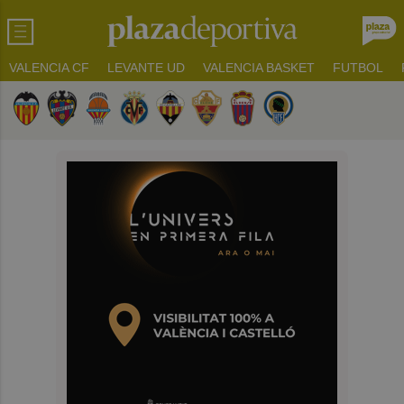
VALENCIA CF
LEVANTE UD
VALENCIA BASKET
FUTBOL