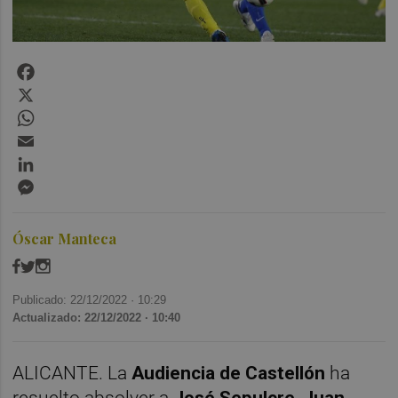
Facebook
X
WhatsApp
Email
LinkedIn
Messenger
Óscar Manteca
Publicado: 22/12/2022 ·
10:29
Actualizado: 22/12/2022 · 10:40
ALICANTE. La
Audiencia de Castellón
ha
resuelto absolver a
José Sepulcre
,
Juan