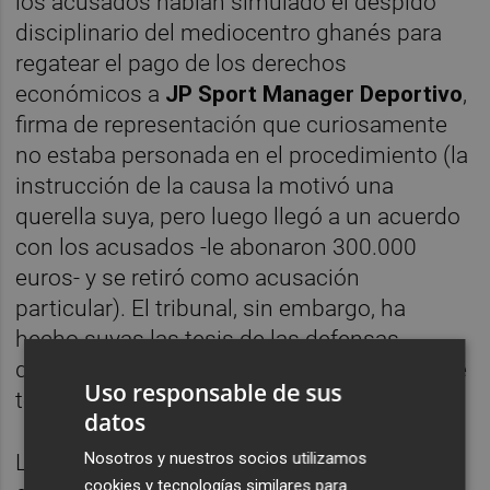
los acusados habían simulado el despido
disciplinario del mediocentro ghanés para
regatear el pago de los derechos
económicos a
JP Sport Manager Deportivo
,
firma de representación que curiosamente
no estaba personada en el procedimiento (la
instrucción de la causa la motivó una
querella suya, pero luego llegó a un acuerdo
con los acusados -le abonaron 300.000
euros- y se retiró como acusación
particular). El tribunal, sin embargo, ha
hecho suyas las tesis de las defensas,
quienes obviamente defendía la legalidad de
Uso responsable de sus
toda su actuación.
datos
Nosotros y nuestros socios utilizamos
Los hechos enjuiciados se remontaban a
cookies y tecnologías similares para