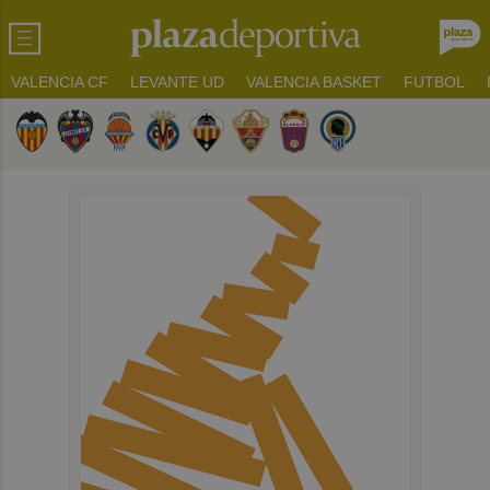
VALENCIA CF
LEVANTE UD
VALENCIA BASKET
FUTBOL