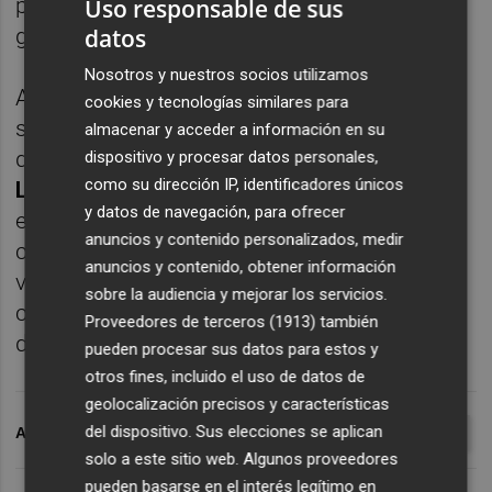
por eso sabemos que la carga de trabajo es
Uso responsable de sus
grande", reflexionó.
datos
Nosotros y nuestros socios utilizamos
Además, Abraham aseguró que aunque se
cookies y tecnologías similares para
siente "más cómodo" como lateral está a
almacenar y acceder a información en su
disposición del entrenador,
Juan Ramón
dispositivo y procesar datos personales,
como su dirección IP, identificadores únicos
López Muñiz
. "Estoy a disposición del
y datos de navegación, para ofrecer
entrenador para lo que crea más
anuncios y contenido personalizados, medir
conveniente. Me gusta ayudar al equipo. He
anuncios y contenido, obtener información
venido como lateral, me encuentro más
sobre la audiencia y mejorar los servicios.
cómodo en el lateral, aunque también
Proveedores de terceros (1913)
también
disfruto en el mediocampo y en el extremo".
pueden procesar sus datos para estos y
otros fines, incluido el uso de datos de
geolocalización precisos y características
del dispositivo. Sus elecciones se aplican
ARCHIVADO EN
ABRAHAM
LEVANTE UD
PRETEMPORADA
solo a este sitio web. Algunos proveedores
pueden basarse en el interés legítimo en