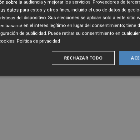
n sobre la audiencia y mejorar los servicios.
Proveedores de tercer
iana de Judo logró el tercer puesto mundialista después 
s datos para estos y otros fines, incluido el uso de datos de geolo
rtos de final, ‘Tato’ venció al japonés Goki Tajima.
rísticas del dispositivo. Sus elecciones se aplican solo a este sitio
ili se impuso al húngaro Peter Safrany y al francés
 basarse en el interés legítimo en lugar del consentimiento; tiene 
guración de publicidad
. Puede retirar su consentimiento en cualqu
cookies
.
Política de privacidad
RECHAZAR TODO
ACE