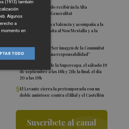
os (1913)
también
de
1
Ferran y Grimaldo recibirán la Alta
calización
Distinción de la Generalitat
 web. Algunos
derecho a
2
Kiat Lim regresa a Valencia y acompaña a la
ier momento en
plantilla en su visita al Nou Mestalla y a la
Basílica
3
Ferran Torres: “Ser imagen de la Comunitat
PTAR TODO
es un orgullo y una responsabilidad”
4
Las semifinales de la Supercopa, el sábado 19
de septiembre a las 18h y 21h; la final, el día
20 a las 19h
5
El Levante cierra la pretemporada con un
doble amistoso: contra el filial y el Castellón
Suscríbete al canal