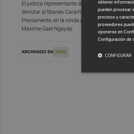
obtener informació
El judoca representante de la Federación Valenc
pueden procesar su
derrotar al libanés Caramnob Sagaipov. En los cua
precisos y caracte
Previamente, en la ronda preliminar, Mosakhlishv
proveedores pueden
Maxime-Gael Ngayap.
oponerse en
Confi
Configuración de 
ARCHIVADO EN
JUDO
CONFIGURAR