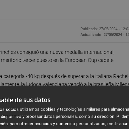
Publicado: 27/05/2024 ·
12:0
Actualizado: 27/05/2024 · 1
rinches consiguió una nueva medalla internacional,
 meritorio tercer puesto en la European Cup cadete
a categoría -40 kg después de superar a la italiana Rachel
viamente, la judoca valenciana venció a la brasileña Milen
minatorias correspondiente a la repesca.
able de sus datos
onato de Mundial.
os socios utilizamos cookies y tecnologías similares para almacena
a semana para el judo valenciano fue Tristani Mosakhlishv
dispositivo y procesar datos personales, como su dirección IP, iden
ción, para ofrecer anuncios y contenido personalizados, medir anun
 se colgó una valiosa medalla de bronce.