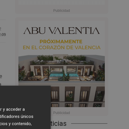
2
2:09
e
a
r y acceder a
ili
tificadores únicos
Últimas Noticias
cios y contenido,