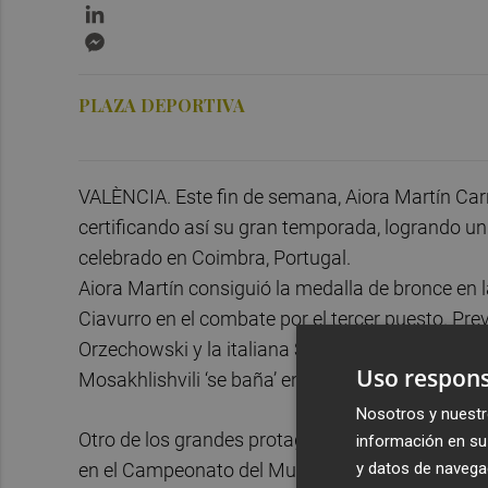
LinkedIn
Messenger
PLAZA DEPORTIVA
VALÈNCIA. Este fin de semana, Aiora Martín Car
certificando así su gran temporada, logrando un
celebrado en Coimbra, Portugal.
Aiora Martín consiguió la medalla de bronce en l
Ciavurro en el combate por el tercer puesto. Pre
Orzechowski y la italiana Sofía Longo en las eli
Uso respons
Mosakhlishvili ‘se baña’ en bronce en el Campe
Nosotros y nuestr
Otro de los grandes protagonistas de una exitos
información en su 
y datos de navega
en el Campeonato del Mundo de Abu Dhabi donde