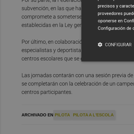
precisos y caracte
subvención, en las que hará constar expresament
proveedores pueden
compromete a someterse a las actuaciones de con
oponerse en
Confi
establecidas en la Ley general de subvenciones.
Configuración de 
Por último, en colaboración con la Dirección Gen
CONFIGURAR
especialistas y deportistas pelotaris necesarios 
centros escolares que se establezcan.
Las jornadas contarán con una sesión previa de 
se completarán con la celebración de un campeona
centros participantes.
ARCHIVADO EN
PILOTA
PILOTA A L'ESCOLA