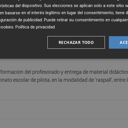
rísticas del dispositivo. Sus elecciones se aplican solo a este sitio
e la colaboración de la Generalitat. Asimismo, se
 basarse en el interés legítimo en lugar del consentimiento; tiene 
trol financiero y a cumplir el resto de obligaciones
guración de publicidad
. Puede retirar su consentimiento en cualqu
cookies
.
Política de privacidad
eral de Deporte, la federación designará los técnicos
RECHAZAR TODO
ACE
para la realización de las jornadas teórico-prácticas en lo
formación del profesorado y entrega de material didáctic
to escolar de pilota, en la modalidad de 'raspall', entre 