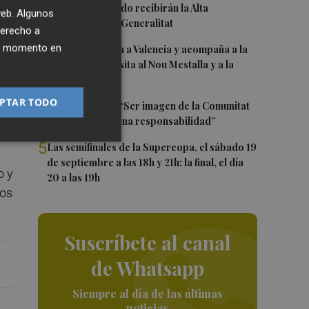
2
Ferran y Grimaldo recibirán la Alta
 web. Algunos
Distinción de la Generalitat
derecho a
3
ier momento en
Kiat Lim regresa a Valencia y acompaña a la
plantilla en su visita al Nou Mestalla y a la
Basílica
PTAR TODO
4
Ferran Torres: “Ser imagen de la Comunitat
s
es un orgullo y una responsabilidad”
5
Las semifinales de la Supercopa, el sábado 19
de septiembre a las 18h y 21h; la final, el día
o y
20 a las 19h
los
Suscríbete al canal
de Whatsapp
Siempre al día de las últimas
noticias