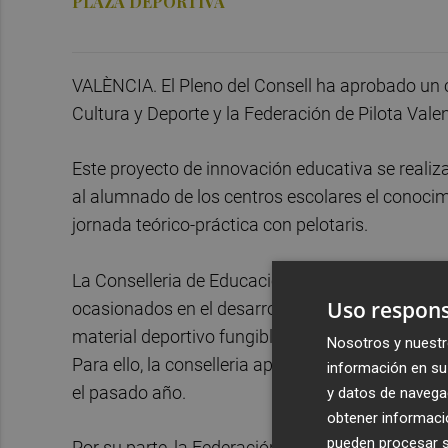
PLAZA DEPORTIVA
VALÈNCIA. El Pleno del Consell ha aprobado un c
Cultura y Deporte y la Federación de Pilota Valen
Este proyecto de innovación educativa se realiza
al alumnado de los centros escolares el conocimie
jornada teórico-práctica con pelotaris.
La Conselleria de Educación, Cultura y Deporte
Uso respons
ocasionados en el desarrollo y funcionamiento de
material deportivo fungible, gastos del personal 
Nosotros y nuestr
Para ello, la conselleria aportará para el año 2
información en su 
el pasado año.
y datos de navega
obtener informació
pueden procesar su
Por su parte, la Federación de Pilota Valenciana 