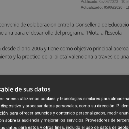
Publicado: 05/06/2020 ·
10:5
Actualizado: 05/06/2020 · 1
onvenio de colaboración entre la Conselleria de Educació
ciana para el desarrollo del programa 'Pilota a l'Escola'.
 desde el año 2005 y tiene como objetivo principal acerca
nto y la práctica de la 'pilota' valenciana a través de una
 colaborará económicamente con la federación en los gast
able de sus datos
l programa 'Pilota a l'Escola', como la adquisición de
técnico, desplazamientos y material didáctico, entre otros
os socios utilizamos cookies y tecnologías similares para almacena
020 un total de 225.000 euros, lo que supone un 12 % más 
dispositivo y procesar datos personales, como su dirección IP, iden
ción, para ofrecer anuncios y contenido personalizados, medir anun
n sobre la audiencia y mejorar los servicios.
Proveedores de tercer
s datos para estos y otros fines, incluido el uso de datos de geolo
realizará las actividades para las que se concede la