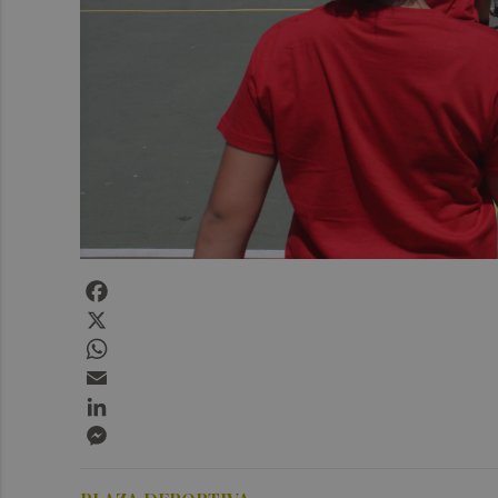
Facebook
X
WhatsApp
Email
LinkedIn
Messenger