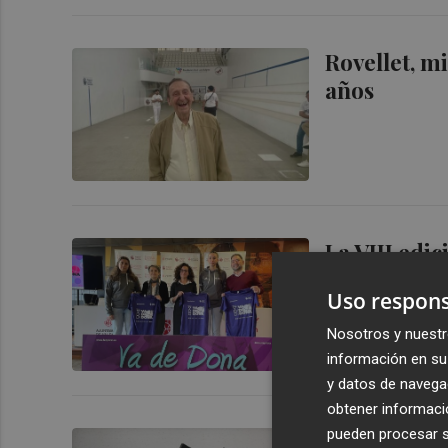
Rovellet, mi
años
La VIII edic
el mundo de
Uso respons
Nosotros y nuestr
información en su 
y datos de navega
obtener informació
pueden procesar su
Puchol II a