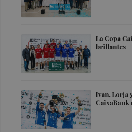
La Copa Cai
brillantes
Ivan, Lorja 
CaixaBank d