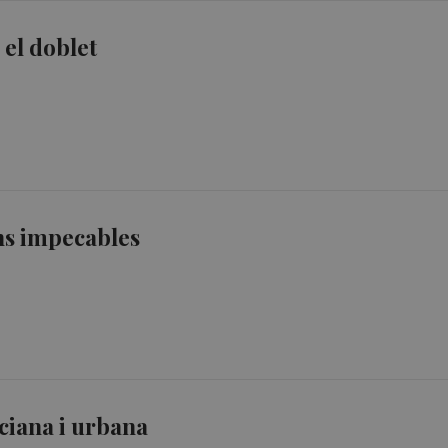
 el doblet
ns impecables
nciana i urbana