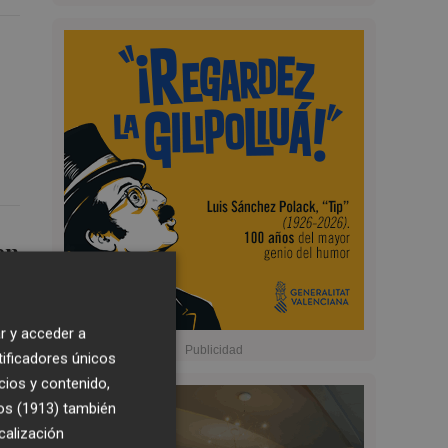
en
r y acceder a
tificadores únicos
cios y contenido,
os (1913)
también
calización