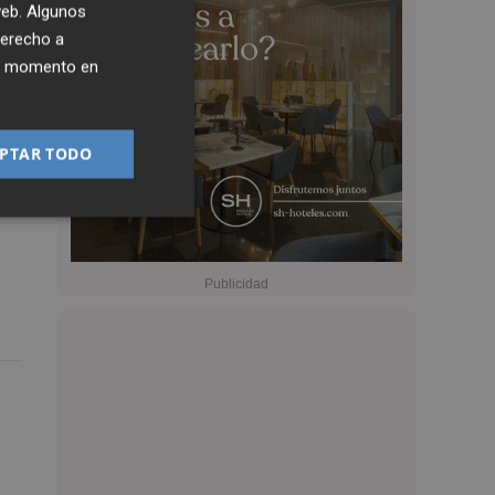
 web. Algunos
derecho a
ier momento en
PTAR TODO