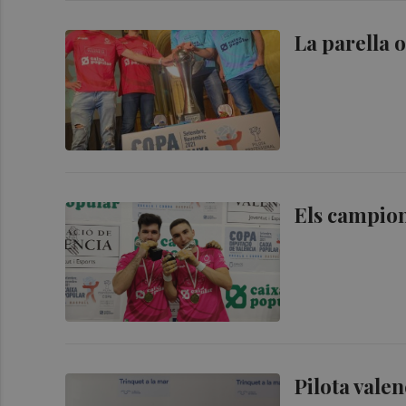
La parella o
Els campio
Pilota vale