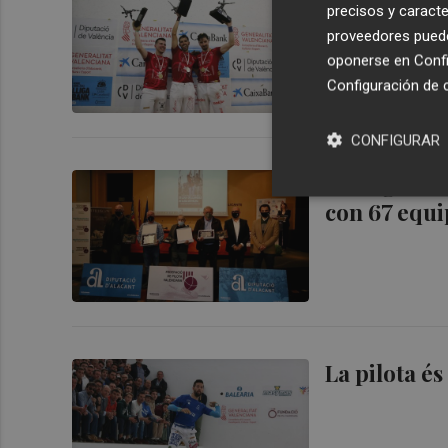
precisos y caracte
proveedores pueden
oponerse en
Confi
Configuración de 
CONFIGURAR
La Lliga de
con 67 equi
La pilota és