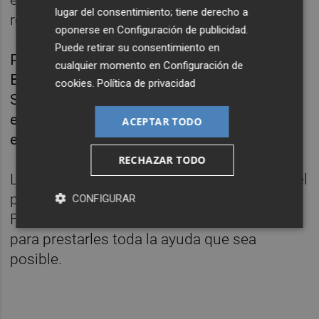
lugar del consentimiento; tiene derecho a
realizar sus donaciones.
oponerse en
Configuración de publicidad
.
Puede retirar su consentimiento en
Por otra parte, la Fundación Real Betis
cualquier momento en
Configuración de
Balompié también está apoyando a la ONG
cookies
.
Política de privacidad
SOS Ayuda Sin Fronteras, que se encuentra
en la zona, aportándole material y
ACEPTAR TODO
equipamiento de emergencias.
RECHAZAR TODO
La entidad verdiblanca se encuentra desde el
primer momento en coordinación con la
CONFIGURAR
Fundación VCF y la Fundación Levante UD
para prestarles toda la ayuda que sea
posible.