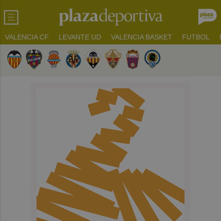
VALENCIA CF
LEVANTE UD
VALENCIA BASKET
FUTBOL