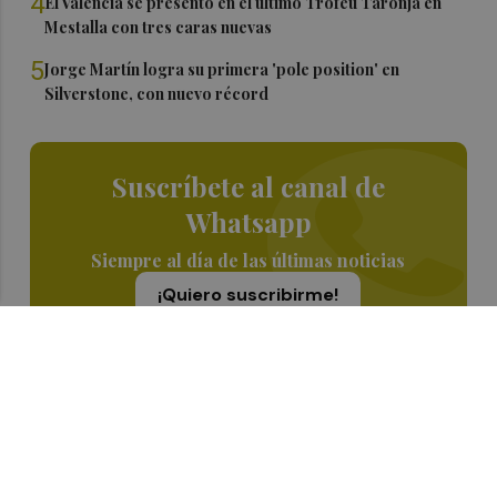
4
El Valencia se presentó en el último Trofeu Taronja en
Mestalla con tres caras nuevas
5
Jorge Martín logra su primera 'pole position' en
Silverstone, con nuevo récord
Suscríbete al canal de
Whatsapp
Siempre al día de las últimas noticias
¡Quiero suscribirme!