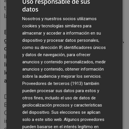
Uso responsable de sus
tareas de limpieza y acondicionamiento de
datos
las poblaciones afectadas.
Nosotros y nuestros socios utilizamos
cookies y tecnologías similares para
Entre ellos, la entidad cita botas de agua,
almacenar y acceder a información en su
guantes de trabajo, pantalones chubasqueros,
dispositivo y procesar datos personales,
cepillos, recogedores, lejía, fregonas,
como su dirección IP, identificadores únicos
y datos de navegación, para ofrecer
linternas, mascarillas, palas, productos de
anuncios y contenido personalizados, medir
limpieza y alargaderas de 20 a 25 metros,
anuncios y contenido, obtener información
leche de fórmula, pañales, comida de bebés,
sobre la audiencia y mejorar los servicios.
alimentos sin gluten y alimentos sin lactosa.
Proveedores de terceros (1913)
también
pueden procesar sus datos para estos y
Durante las horas previas a los partidos Real
otros fines, incluido el uso de datos de
Betis-Celje (jueves 21:00 horas) y Real Betis-
geolocalización precisos y características
Celta de Vigo (domingo 14:00 horas) se
del dispositivo. Sus elecciones se aplican
solo a este sitio web. Algunos proveedores
instalará una carpa en la 'fan zone' de Fondo
pueden basarse en el interés legítimo en
en la que los aficionados podrán también