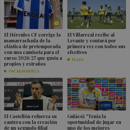
El Hércules CF corrige la
El Villarreal recibe al
mamarrachada de la
Levante y contará por
elástica de pretemporada
primera vez con todos sus
con una camiseta para el
efectivos
curso 2026/27 que gusta a
PLAZA
propios y extraños
ÓSCAR MANTECA
El Castellón refuerza su
Gulácsi: "Tenía la
cantera con la creación
oportunidad de jugar en
de un segundo filial
uno de los mejores