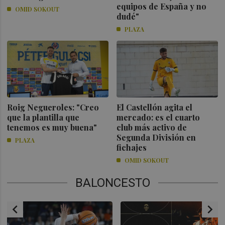
equipos de España y no
OMID SOKOUT
dudé"
PLAZA
Roig Negueroles: "Creo
El Castellón agita el
que la plantilla que
mercado: es el cuarto
tenemos es muy buena"
club más activo de
Segunda División en
PLAZA
fichajes
OMID SOKOUT
BALONCESTO
chevron_left
chevron_right