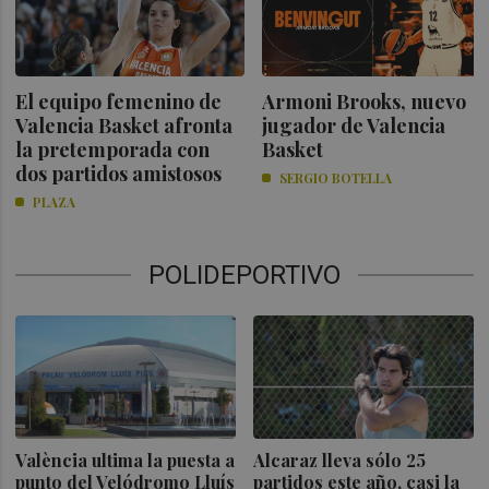
El equipo femenino de
Armoni Brooks, nuevo
Valencia Basket afronta
jugador de Valencia
la pretemporada con
Basket
dos partidos amistosos
SERGIO BOTELLA
PLAZA
POLIDEPORTIVO
València ultima la puesta a
Alcaraz lleva sólo 25
punto del Velódromo Lluís
partidos este año, casi la