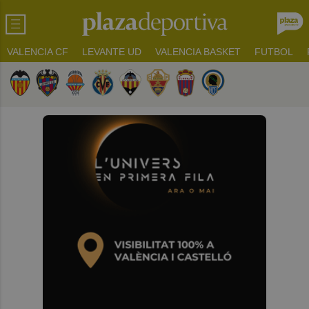
VALENCIA CF
LEVANTE UD
VALENCIA BASKET
FUTBOL