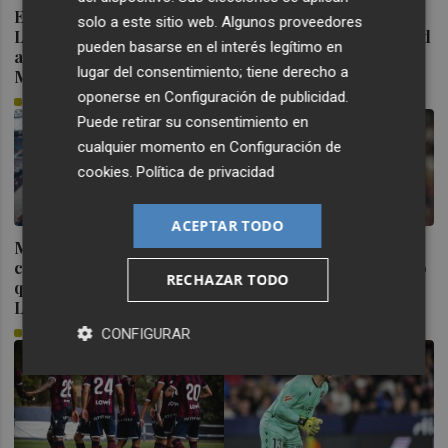
El centrocampista del
El presidente del Levante
solo a este sitio web. Algunos proveedores
Levante Edgar se marcha
desvela que el Real Madrid
pueden basarse en el interés legítimo en
al filial del Atlético de
se fijó en Espí ya en junio
lugar del consentimiento; tiene derecho a
Madrid
PLAZA
oponerse en
Configuración de publicidad
.
PLAZA
Puede retirar su consentimiento en
cualquier momento en
Configuración de
cookies
.
Política de privacidad
ACEPTAR TODO
Musuayi: “Cuando hablé
Ryan: “Volver al Levante
con Luís Castro dije que
era una opción demasiado
RECHAZAR TODO
quería que venir al
buena”
Levante”
PLAZA
CONFIGURAR
PLAZA