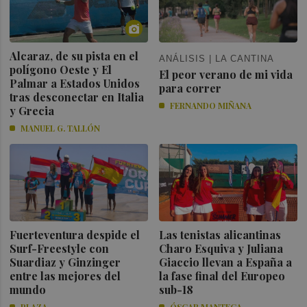
Alcaraz, de su pista en el
ANÁLISIS | LA CANTINA
polígono Oeste y El
El peor verano de mi vida
Palmar a Estados Unidos
para correr
tras desconectar en Italia
FERNANDO MIÑANA
y Grecia
MANUEL G. TALLÓN
Fuerteventura despide el
Las tenistas alicantinas
Surf-Freestyle con
Charo Esquiva y Juliana
Suardiaz y Ginzinger
Giaccio llevan a España a
entre las mejores del
la fase final del Europeo
mundo
sub-18
PLAZA
ÓSCAR MANTECA