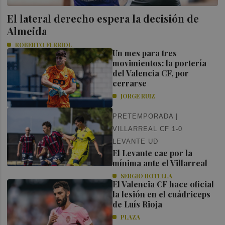
El lateral derecho espera la decisión de
Almeida
ROBERTO FERRIOL
Un mes para tres
movimientos: la portería
del Valencia CF, por
cerrarse
JORGE RUIZ
PRETEMPORADA |
VILLARREAL CF 1-0
LEVANTE UD
El Levante cae por la
mínima ante el Villarreal
SERGIO BOTELLA
El Valencia CF hace oficial
la lesión en el cuádriceps
de Luís Rioja
PLAZA