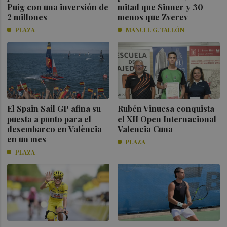
Puig con una inversión de
mitad que Sinner y 30
2 millones
menos que Zverev
PLAZA
MANUEL G. TALLÓN
El Spain Sail GP afina su
Rubén Vinuesa conquista
puesta a punto para el
el XII Open Internacional
desembarco en València
Valencia Cuna
en un mes
PLAZA
PLAZA