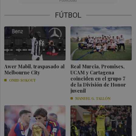
FÚTBOL
Awer Mabil, traspasado al
Real Murcia, Promises,
Melbourne City
UCAM y Cartagena
coinciden en el grupo 7
OMID SOKOUT
de la División de Honor
juvenil
MANUEL G. TALLÓN