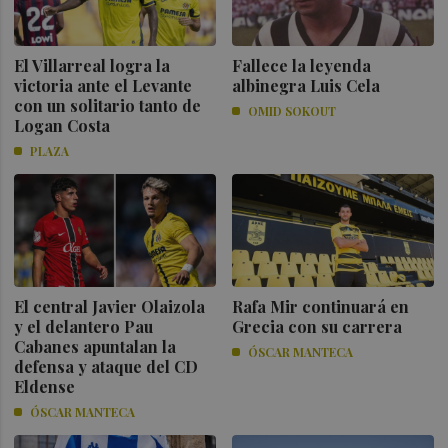
El Villarreal logra la
Fallece la leyenda
victoria ante el Levante
albinegra Luis Cela
con un solitario tanto de
OMID SOKOUT
Logan Costa
PLAZA
El central Javier Olaizola
Rafa Mir continuará en
y el delantero Pau
Grecia con su carrera
Cabanes apuntalan la
ÓSCAR MANTECA
defensa y ataque del CD
Eldense
ÓSCAR MANTECA