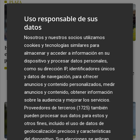
PLAZA
Uso responsable de sus
datos
Nosotros y nuestros socios utilizamos
cookies y tecnologías similares para
Elgezabal admite que no
PRETEMPORADA |
almacenar y acceder a información en su
esperaba marcharse "tan
VILLARREAL CF - LEVANTE
pronto" del Levante
dispositivo y procesar datos personales,
UD
PLAZA
como su dirección IP, identificadores únicos
El Levante sube el listón de
y datos de navegación, para ofrecer
exigencia del verano con
anuncios y contenido personalizados, medir
un amistoso ante el
Villarreal
anuncios y contenido, obtener información
sobre la audiencia y mejorar los servicios.
PLAZA
Proveedores de terceros (1725)
también
pueden procesar sus datos para estos y
otros fines, incluido el uso de datos de
geolocalización precisos y características
del dispositivo. Sus elecciones se aplican