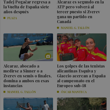
Tadej Pogačar regresa a
Alcaraz es segundo en la
la Vuelta de España siete
ATP pero volverá al
años después
tercer puesto si Zverev
gana un partido en
PLAZA
Canadá
MANUEL G. TALLÓN
Alcaraz, abocado a
Los golpes de las tenistas
medirse a Sinner o a
alicantinas Esquiva y
Zverev en semis o finales,
Giaccio acercan a España
domina a ambos en esas
al campeonato en el
instancias
Europeo sub-18
MANUEL G. TALLÓN
ÓSCAR MANTECA