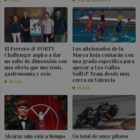
El Ferrero & FORTY
Los aficionados de la
Challenger aspira a dar
Marea Roja contarán con
un salto de dimensión con
una grada específica para
una oferta que une tenis,
apoyar a Los Gallos
gastronomía y ocio
SailGP Team desde muy
cerca en Valencia
PLAZA
PLAZA
Alcaraz aún está a tiempo
Un total de once pilotos