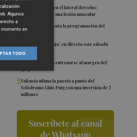
calización
1
Más problemas en el lateral derecho:
 web. Algunos
Monferrer sufre una lesión muscular
derecho a
2
El Valencia presenta la programación del
ier momento en
Trofeu Taronja
3
El 'Trofeu Taronja', en directo este sábado
por À Punt
PTAR TODO
4
Almeida vuelve a entrenarse al margen del
grupo
5
València ultima la puesta a punto del
Velódromo Lluís Puig con una inversión de 2
millones
Suscríbete al canal
de Whatsapp