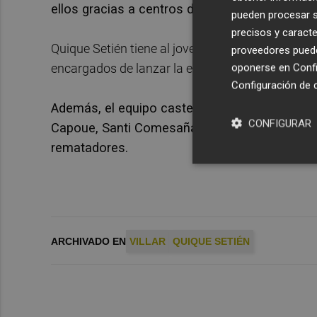
ellos gracias a centros de Álex Baena.
pueden procesar su
precisos y caracte
Quique Setién tiene al joven centrocampista and
proveedores pueden
encargados de lanzar la estrategia.
oponerse en
Confi
Configuración de 
Además, el equipo castellonense cuenta con 
CONFIGURAR
Capoue, Santi Comesaña, Juan Foyth, Raúl Alb
rematadores.
ARCHIVADO EN
VILLAR
QUIQUE SETIÉN