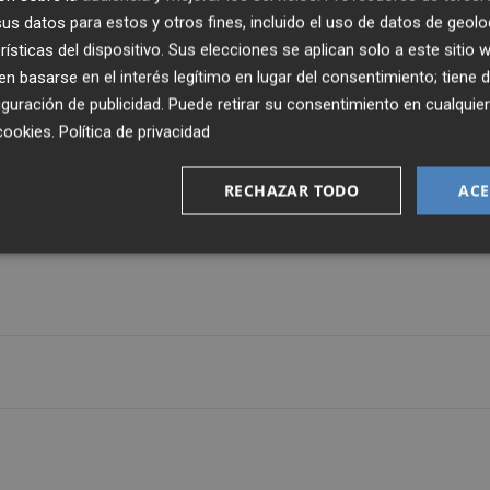
s datos para estos y otros fines, incluido el uso de datos de geolo
rísticas del dispositivo. Sus elecciones se aplican solo a este sitio
aluz y al madrileño Dani Parejo, como los futbolistas
 basarse en el interés legítimo en lugar del consentimiento; tiene 
guración de publicidad
. Puede retirar su consentimiento en cualqu
cookies
.
Política de privacidad
jugadores como Gerard Moreno, Alex Sorloth, Étienne
RECHAZAR TODO
ACE
iol y Ben Brereton entre otros, como potenciales