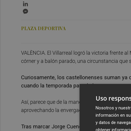
LinkedIn
Messenger
PLAZA DEPORTIVA
VALÈNCIA. El Villarreal logró la victoria frente a
córner y a balón parado, una circunstancia que
Curiosamente, los castellonenses suman ya d
cuando la temporada pasada lograron marcar s
Uso respons
Así, parece que de la mano de Quique Setién el e
Nosotros y nuestr
aprovechando la envergadura y la potencia de al
información en su 
y datos de navega
Tras marcar Jorge Cuenca en la primera jorn
obtener informació