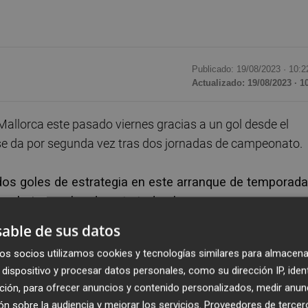
Publicado: 19/08/2023 ·
10:2
Actualizado: 19/08/2023 · 1
l Mallorca este pasado viernes gracias a un gol desde el
 se da por segunda vez tras dos jornadas de campeonato.
os goles de estrategia en este arranque de temporada
olo tres goles durante todo el curso.
able de sus datos
quipo ha logrado mejorar en este tipo de jugadas,
os socios utilizamos cookies y tecnologías similares para almacena
gunos de sus jugadores de plantilla.
dispositivo y procesar datos personales, como su dirección IP, iden
ción, para ofrecer anuncios y contenido personalizados, medir anun
ada, lo ha hecho Gerard Moreno en la segunda, todos
n sobre la audiencia y mejorar los servicios.
Proveedores de tercer