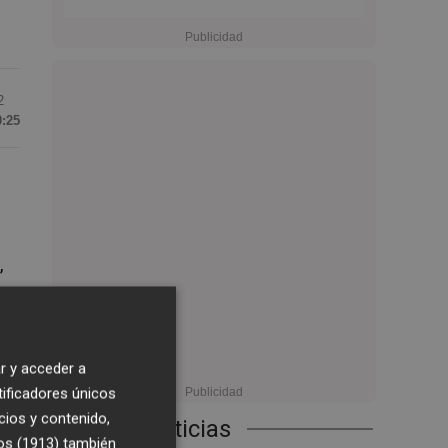
2
0:25
,
r y acceder a
tificadores únicos
cios y contenido,
Últimas Noticias
os (1913)
también