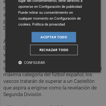
lugar del consentimiento; tiene derecho a
el descenso de categoría llevan tres
oponerse en
Configuración de publicidad
.
campañas consecutivas a un solo punto del
Puede retirar su consentimiento en
ascenso directo y cayendo eliminados en la
cualquier momento en
Configuración de
primera ronda de la promoción a Primera
cookies
.
Política de privacidad
División.
ACEPTAR TODO
Anímicamente, es algo difícil de superar.
Deportivamente, ya se han levantado dos
RECHAZAR TODO
veces. Con
Joseba Etxeberria
como nuevo
entrenador, un total de 10 incorporaciones y
CONFIGURAR
un proyecto que vuelve aspirar a retornar a la
máxima categoría del fútbol español, los
vascos tratarán de superar a un Castellón
que aspira a erigirse como la revelación de
Segunda División.