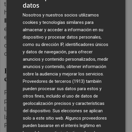
total de 21 goles, han recibido solo cinco y
datos
han goleado a
Elche
(0-6),
Nàstic
(1-6) e
Nosotros y nuestros socios utilizamos
Ibiza
(0-3). Pese a ello, Schreuder ha querido
cookies y tecnologías similares para
echar agua al vino y
aclarar en la previa
del
almacenar y acceder a información en su
encuentro que son "nuevos en esta liga" y
dispositivo y procesar datos personales,
como su dirección IP, identificadores únicos
que deben "pensar partido a partido para
y datos de navegación, para ofrecer
conseguir el objetivo de la salvación".
anuncios y contenido personalizados, medir
anuncios y contenido, obtener información
El Eibar, un rival de altura para
sobre la audiencia y mejorar los servicios.
empezar
Proveedores de terceros (1913)
también
pueden procesar sus datos para estos y
Pocos rivales habían peores que el Eibar
otros fines, incluido el uso de datos de
para dar comienzo a la nueva temporada.
geolocalización precisos y características
Los vascos vienen de quedarse al borde de
del dispositivo. Sus elecciones se aplican
la gloria en las tres últimas temporadas.
solo a este sitio web. Algunos proveedores
Parece que una maldición les persigue: tras
pueden basarse en el interés legítimo en