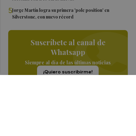
5
Jorge Martín logra su primera 'pole position' en
Silverstone, con nuevo récord
Suscríbete al canal de
Whatsapp
Siempre al día de las últimas noticias
¡Quiero suscribirme!