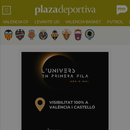
VALENCIA CF
LEVANTE UD
VALENCIA BASKET
FUTBOL