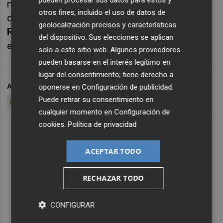
metros a pesar de sus problemas físicos
otros fines, incluido el uso de datos de
durante el invierno, mientras que
Carmen
geolocalización precisos y características
Ramos
marcó 4.052 puntos y estará también
del dispositivo. Sus elecciones se aplican
en la lucha por los metales.
solo a este sitio web. Algunos proveedores
pueden basarse en el interés legítimo en
lugar del consentimiento; tiene derecho a
ARCHIVADO EN
CA FACSA PLAYAS DE CASTELLÓN
oponerse en
Configuración de publicidad
.
Puede retirar su consentimiento en
CAMPEONATO DE ESPAÑA
cualquier momento en
Configuración de
cookies
.
Política de privacidad
ACEPTAR TODO
RECHAZAR TODO
CONFIGURAR