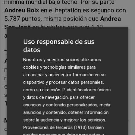
mínima mundial bajo techo. Por su parte
Andreu Boix
en el heptatlón es segundo con
5.787 puntos, misma posición que
Andrea
San José
en la pértiga con sus 4.40
acreditados
Uso responsable de sus
datos
También en la lucha por las medallas estará
Nosotros y nuestros socios utilizamos
Abde el Khayami
, que con sus 7:49.04 del
cookies y tecnologías similares para
meeting de
Valencia
se coloca tercero del
almacenar y acceder a información en su
ranking nacional, misma posición que ocupa
dispositivo y procesar datos personales,
el capitán
Pablo Torrijos
en el triple salto con
como su dirección IP, identificadores únicos
sus 15.81 y
Miguel Gómez
en el peso con
y datos de navegación, para ofrecer
19.12.
anuncios y contenido personalizados, medir
anuncios y contenido, obtener información
Mireya Arnedillo
se presenta en Ourense con
sobre la audiencia y mejorar los servicios.
Proveedores de terceros (1913)
también
opciones de rascar una medalla en los 1.500
pueden procesar sus datos para estos y