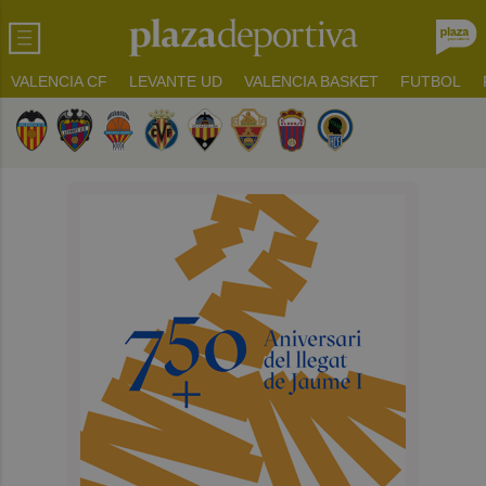
VALENCIA CF
LEVANTE UD
VALENCIA BASKET
FUTBOL