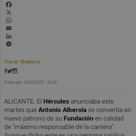
Facebook
X
WhatsApp
Email
LinkedIn
Messenger
Óscar Manteca
Publicado: 12/07/2023 ·
10:42
ALICANTE. El
Hércules
anunciaba este
martes que
Antonio Alberola
se convertía en
nuevo patrono de su
Fundación
en calidad
de "máximo responsable de la cantera".
Aunque dicho ente es una persona jurídica