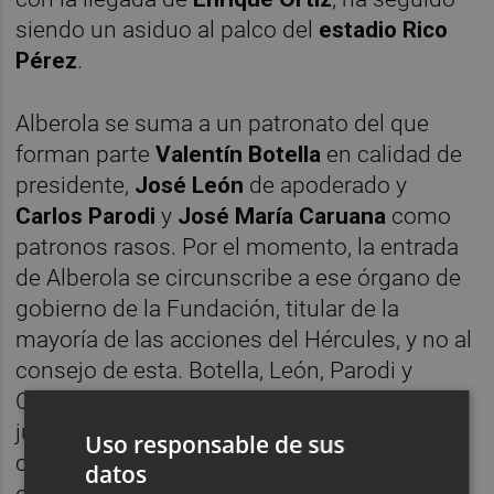
siendo un asiduo al palco del
estadio Rico
Pérez
.
Alberola se suma a un patronato del que
forman parte
Valentín Botella
en calidad de
presidente,
José León
de apoderado y
Carlos Parodi
y
José María Caruana
como
patronos rasos. Por el momento, la entrada
de Alberola se circunscribe a ese órgano de
gobierno de la Fundación, titular de la
mayoría de las acciones del Hércules, y no al
consejo de esta. Botella, León, Parodi y
Caruana están ahora mismo imputados
junto al club y la Fundación por la presunta
Uso responsable de sus
comisión de delito de frustración en la
datos
ejecución a cuenta de la disposición del