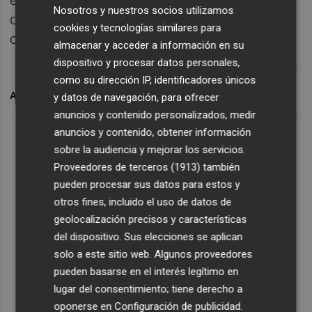
Nosotros y nuestros socios utilizamos
dinero que dejó
Ez Abde
con el pago de su
cookies y tecnologías similares para
cláusula de rescisión en 2021.
almacenar y acceder a información en su
dispositivo y procesar datos personales,
como su dirección IP, identificadores únicos
ARCHIVADO EN
HÉRCULES CF
RTI
ANTONIO ALBEROLA
y datos de navegación, para ofrecer
anuncios y contenido personalizados, medir
anuncios y contenido, obtener información
sobre la audiencia y mejorar los servicios.
Proveedores de terceros (1913)
también
pueden procesar sus datos para estos y
otros fines, incluido el uso de datos de
geolocalización precisos y características
del dispositivo. Sus elecciones se aplican
solo a este sitio web. Algunos proveedores
pueden basarse en el interés legítimo en
lugar del consentimiento; tiene derecho a
oponerse en
Configuración de publicidad
.