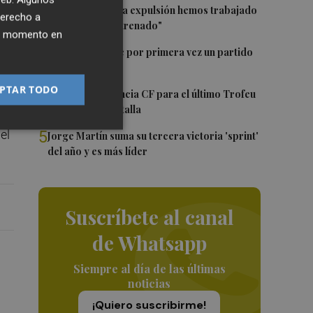
2
Pepelu: "Hasta la expulsión hemos trabajado
a.
derecho a
como hemos entrenado"
ier momento en
3
Kiat Lim preside por primera vez un partido
en Mestalla
PTAR TODO
4
El once del Valencia CF para el último Trofeu
Taronja de Mestalla
el
5
Jorge Martín suma su tercera victoria 'sprint'
del año y es más líder
Suscríbete al canal
de Whatsapp
Siempre al día de las últimas
noticias
¡Quiero suscribirme!