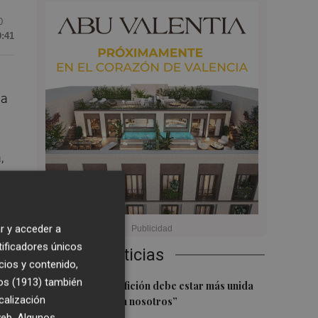
0
9:41
 a
,
r y acceder a
tificadores únicos
Últimas Noticias
cios y contenido,
os (1913)
también
1
Diakhaby: “La afición debe estar más unida
calización
con el club y con nosotros”
 web. Algunos