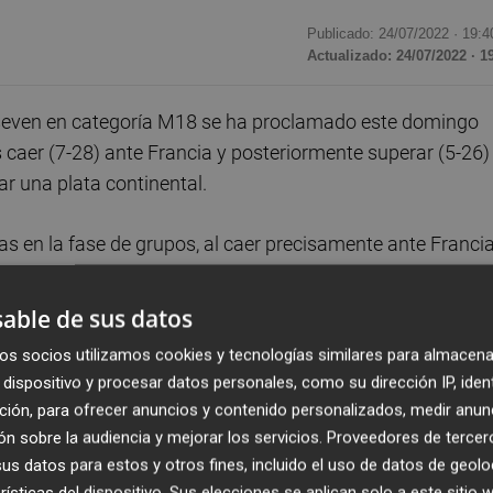
Publicado: 24/07/2022 ·
19:4
Actualizado: 24/07/2022 · 1
seven en categoría M18 se ha proclamado este domingo
aer (7-28) ante Francia y posteriormente superar (5-26)
ar una plata continental.
ias en la fase de grupos, al caer precisamente ante Francia
 volvieron a caer ante las del Gallo, pero ante Irlanda no
able de sus datos
os socios utilizamos cookies y tecnologías similares para almacena
 en la última ronda del torneo entre las tres mejores de la
dispositivo y procesar datos personales, como su dirección IP, iden
. Por lo que Irlanda se interponía entre el combinado
ción, para ofrecer anuncios y contenido personalizados, medir anun
n sobre la audiencia y mejorar los servicios.
Proveedores de tercer
s datos para estos y otros fines, incluido el uso de datos de geolo
con el hambre que les caracteriza. La primera mitad estuvo
rísticas del dispositivo. Sus elecciones se aplican solo a este sitio