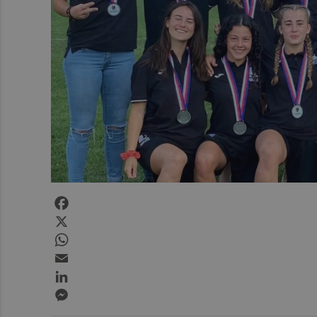
Facebook
X
WhatsApp
Email
LinkedIn
Messenger