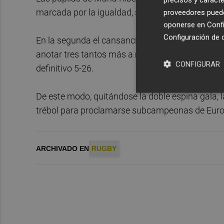
marcada por la igualdad, sólo rota por un ensay
proveedores pueden
oponerse en
Confi
Configuración de 
En la segunda el cansancio comenzó a hacer mel
anotar tres tantos más a manos de Zahía Pérez, 
CONFIGURAR
definitivo 5-26.
De este modo, quitándose la doble espina gala, l
trébol para proclamarse subcampeonas de Euro
ARCHIVADO EN
RUGBY