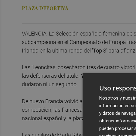
PLAZA DEPORTIVA
VALÈNCIA. La Selección española femenina de 
subcampeona en el Campeonato de Europa tras c
Irlanda en la última ronda del 'Top 3' para afianz
Las 'Leoncitas' cosecharon tres de cuatro victor
las defensoras del título. Ya en las eliminatorias
dudaron ni un segundo.
Uso respons
Nosotros y nuestr
De nuevo Francia volvió a ser el verdugo. Una vez
información en su 
competición, las francesas volvieron a imponerse
y datos de navega
nacional español y la plata continental.
obtener informació
pueden procesar su
Las pupilas de María Ribera salieron a por ello 
precisos y caracte