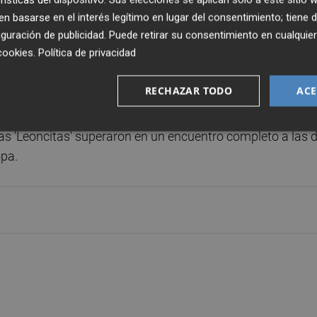
o de Claudia Pérez para marcharnos al descanso 7-0 arrib
 basarse en el interés legítimo en lugar del consentimiento; tiene 
guración de publicidad
. Puede retirar su consentimiento en cualqu
cookies
.
Política de privacidad
la en las irlandesas, y España aprovechó para apretar y
Isis Espuga y la capitana Claudia Peña para poner el
RECHAZAR TODO
ACE
as 'Leoncitas' superaron en un encuentro completo a las d
pa.