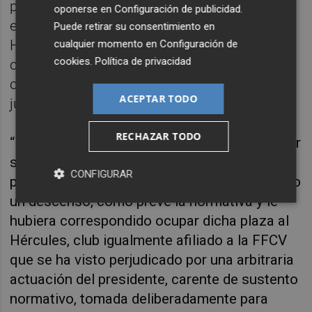
perjuicio a unos en beneficio de otros”. En
oponerse en
Configuración de publicidad
.
este caso, el club perjudicado fue el
Puede retirar su consentimiento en
Hércules, que podría haber ascendido en el
cualquier momento en
Configuración de
cookies
.
Política de privacidad
caso de que el Alcoyano no hubiera
cumplido con sus obligaciones con los
ACEPTAR TODO
jugadores.
RECHAZAR TODO
“De no haber avalado de forma unilateral y por
su cuenta el presidente de la FFCV, con el
CONFIGURAR
patrimonio de esta, el Alcoyano habría sufrido
un descenso, como prevé la normativa y le
hubiera correspondido ocupar dicha plaza al
Hércules, club igualmente afiliado a la FFCV
que se ha visto perjudicado por una arbitraria
actuación del presidente, carente de sustento
normativo, tomada deliberadamente para