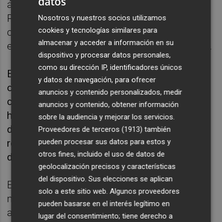
datos
área económica”, al Alcoyano frente a la
RFEF por deudas salariales que el citado
Nosotros y nuestros socios utilizamos
cookies y tecnologías similares para
club mantenía frente a sus futbolistas y
almacenar y acceder a información en su
evitar el descenso administrativo del equipo.
dispositivo y procesar datos personales,
como su dirección IP, identificadores únicos
Esta decisión, según se relata, “perjudicó a
y datos de navegación, para ofrecer
otros clubes afiliados a la FFCV que
anuncios y contenido personalizados, medir
cumpliendo con sus obligaciones podían
anuncios y contenido, obtener información
haber visto mejorados sus derechos
sobre la audiencia y mejorar los servicios.
deportivos al corresponderle,
Proveedores de terceros (1913)
también
pueden procesar sus datos para estos y
reglamentariamente, ocupar la plaza
otros fines, incluido el uso de datos de
deportiva de la entidad deportiva avalada”.
geolocalización precisos y características
del dispositivo. Sus elecciones se aplican
En el escrito se recuerda que la FFCV debió
solo a este sitio web. Algunos proveedores
mantenerse “neutral para con todos los
pueden basarse en el interés legítimo en
asociados, o al menos para no causar
lugar del consentimiento; tiene derecho a