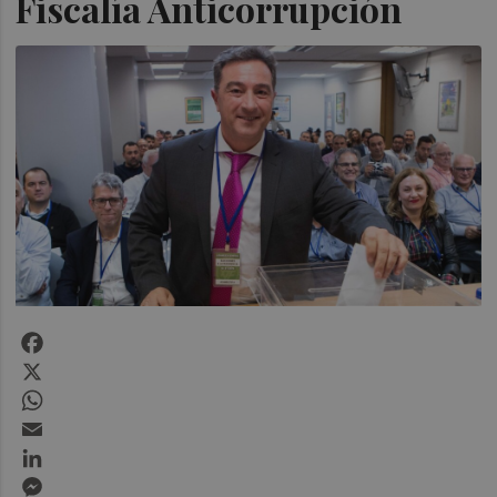
Fiscalía Anticorrupción
Facebook
X
WhatsApp
Email
LinkedIn
Messenger