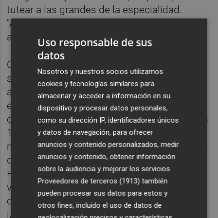
tutear a las grandes de la especialidad.
“Antes sí que me achantaba, ahora ya no me
achanta competir con ellas”.
Uso responsable de sus
datos
Quique Llopis alcanzó su primer objetivo en
Nosotros y nuestros socios utilizamos
su segunda presencia en un Mundial. El
cookies y tecnologías similares para
atleta de Bellrreguad aguantó el primer
almacenar y acceder a información en su
encuentro con los grandes de la
dispositivo y procesar datos personales,
especialidad y alcanzó las semifinales de los
como su dirección IP, identificadores únicos
110 metros vallas con la segunda mejor
y datos de navegación, para ofrecer
anuncios y contenido personalizados, medir
marca de su vida (13.33). El atleta del Playas
anuncios y contenido, obtener información
de Castellón mantuvo un bonito duelo con
sobre la audiencia y mejorar los servicios.
Hansle Parchment. El valenciano ataca la
Proveedores de terceros (1913)
también
valla con la pierna derecha y, en la calle
pueden procesar sus datos para estos y
contigua, el jamaicano lo hacía con la
otros fines, incluido el uso de datos de
izquierda. Cada diez metros sus cuerpos se
geolocalización precisos y características