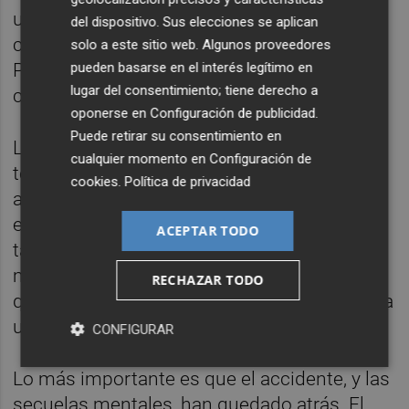
unían, un ligero roce, la incertidumbre de un
del dispositivo. Sus elecciones se aplican
choque, pero no hubo problemas y
solo a este sitio web. Algunos proveedores
pueden basarse en el interés legítimo en
Parchment se llevó el triunfo con tres
lugar del consentimiento; tiene derecho a
centésimas de ventaja.
oponerse en
Configuración de publicidad
.
Puede retirar su consentimiento en
Llopis pasó por puestos -los tres primeros
cualquier momento en
Configuración de
tenían una plaza en las semifinales- y
cookies
.
Política de privacidad
alcanzó el primero de sus objetivos. Ahora,
en la siguiente carrera, este lunes por la
ACEPTAR TODO
tarde, el pupilo de Toni Puig intentará
mejorar su marca personal (13.30) y
RECHAZAR TODO
quedarse lo más cerca de la final. Pasar sería
una proeza.
CONFIGURAR
Lo más importante es que el accidente, y las
secuelas mentales, han quedado atrás. El