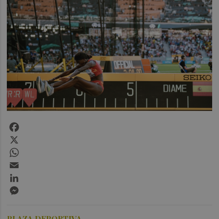
Facebook
X
WhatsApp
Email
LinkedIn
Messenger
PLAZA DEPORTIVA