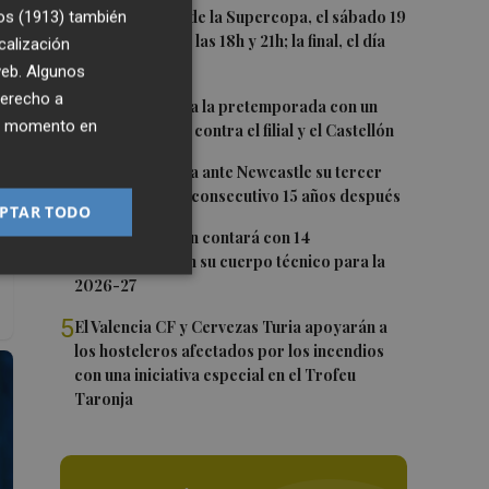
1
Las semifinales de la Supercopa, el sábado 19
os (1913)
también
de septiembre a las 18h y 21h; la final, el día
calización
20 a las 19h
 web. Algunos
derecho a
2
El Levante cierra la pretemporada con un
ier momento en
doble amistoso: contra el filial y el Castellón
3
El Valencia busca ante Newcastle su tercer
Trofeo Naranja consecutivo 15 años después
PTAR TODO
4
Carlos Corberán contará con 14
profesionales en su cuerpo técnico para la
2026-27
5
El Valencia CF y Cervezas Turia apoyarán a
los hosteleros afectados por los incendios
con una iniciativa especial en el Trofeu
Taronja