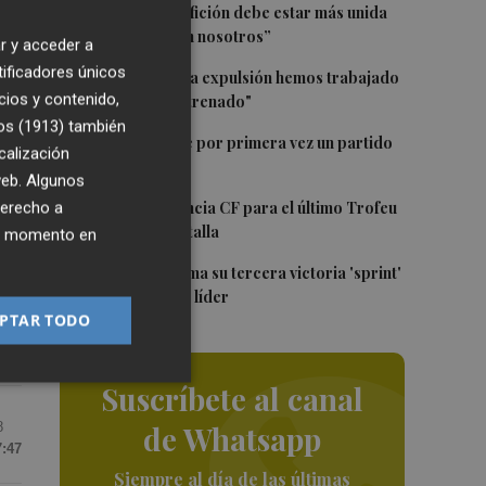
1
Diakhaby: “La afición debe estar más unida
con el club y con nosotros”
r y acceder a
tificadores únicos
2
Pepelu: "Hasta la expulsión hemos trabajado
cios y contenido,
como hemos entrenado"
os (1913)
también
3
Kiat Lim preside por primera vez un partido
calización
en Mestalla
 web. Algunos
4
El once del Valencia CF para el último Trofeu
derecho a
Taronja de Mestalla
ier momento en
5
Jorge Martín suma su tercera victoria 'sprint'
del año y es más líder
PTAR TODO
Suscríbete al canal
8
de Whatsapp
7:47
Siempre al día de las últimas