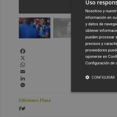
Uso respons
Nosotros y nuestr
información en su 
y datos de navega
obtener informació
pueden procesar su
precisos y caracte
Facebook
proveedores pueden
X
oponerse en
Confi
Configuración de 
WhatsApp
Email
LinkedIn
CONFIGURAR
Messenger
Ediciones Plaza