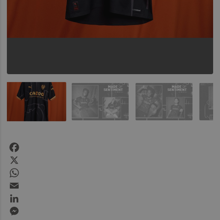
Facebook
X
WhatsApp
Email
LinkedIn
Messenger