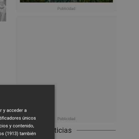
3
2:37
r y acceder a
tificadores únicos
cios y contenido,
Últimas Noticias
os (1913)
también