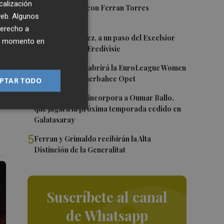
calización
1
Foios se vuelca con Ferran Torres
 web. Algunos
derecho a
2
Mario Domínguez, a un paso del Excelsior
ier momento en
Róterdam de la Eredivisie
3
Valencia Basket abrirá la EuroLeague Women
en casa ante Fenerbahce Opet
PTAR TODO
4
Valencia Basket incorpora a Oumar Ballo,
que jugará la próxima temporada cedido en
Galatasaray
5
Ferran y Grimaldo recibirán la Alta
Distinción de la Generalitat
Suscríbete al canal
de Whatsapp