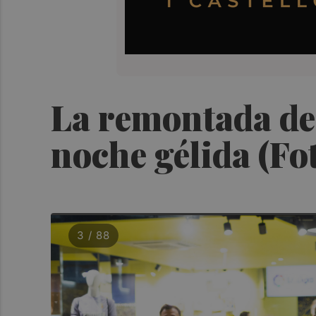
La remontada del
noche gélida (Fo
3 / 88