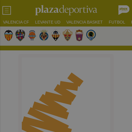
VALENCIA CF
LEVANTE UD
VALENCIA BASKET
FUTBOL