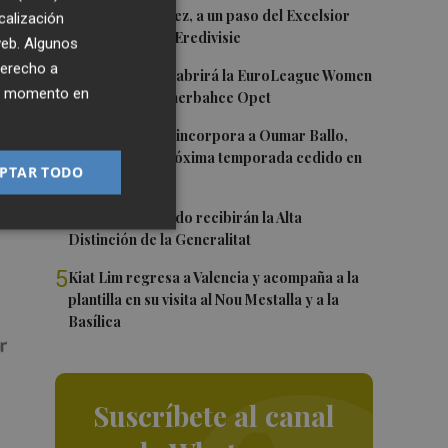
1
Mario Domínguez, a un paso del Excelsior
calización
Róterdam de la Eredivisie
 web. Algunos
derecho a
2
Valencia Basket abrirá la EuroLeague Women
ier momento en
en casa ante Fenerbahce Opet
3
Valencia Basket incorpora a Oumar Ballo,
que jugará la próxima temporada cedido en
PTAR TODO
Galatasaray
4
Ferran y Grimaldo recibirán la Alta
Distinción de la Generalitat
5
Kiat Lim regresa a Valencia y acompaña a la
plantilla en su visita al Nou Mestalla y a la
Basílica
Suscríbete al canal