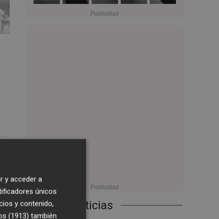
3
2:37
r y acceder a
tificadores únicos
Últimas Noticias
cios y contenido,
os (1913)
también