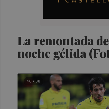
La remontada del
noche gélida (Fo
48 / 88