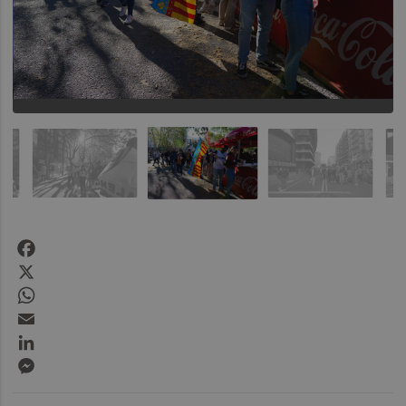
Facebook
X
WhatsApp
Email
LinkedIn
Messenger