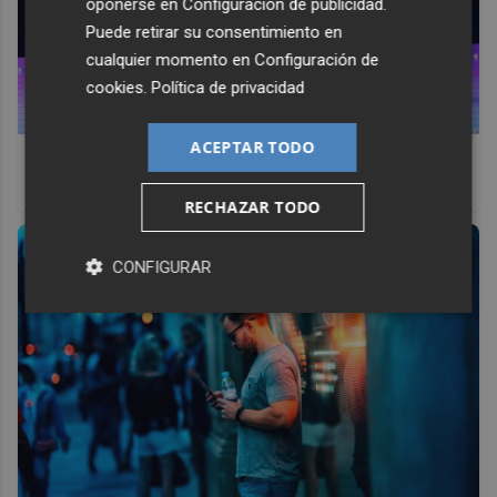
oponerse en
Configuración de publicidad
.
Puede retirar su consentimiento en
cualquier momento en
Configuración de
cookies
.
Política de privacidad
ACEPTAR TODO
No eran tan locas
¿Te afecta más de lo que crees? Mira esto
RECHAZAR TODO
CONFIGURAR