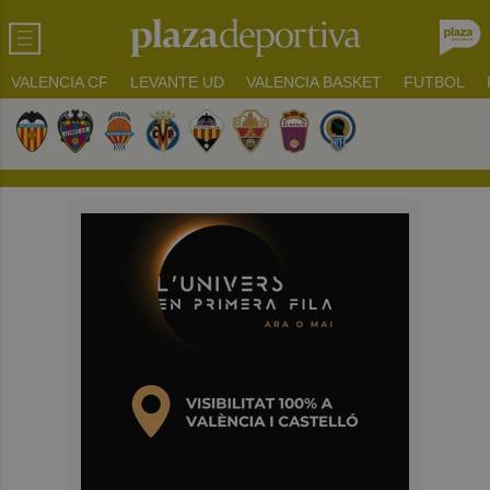
VALENCIA CF
LEVANTE UD
VALENCIA BASKET
FUTBOL